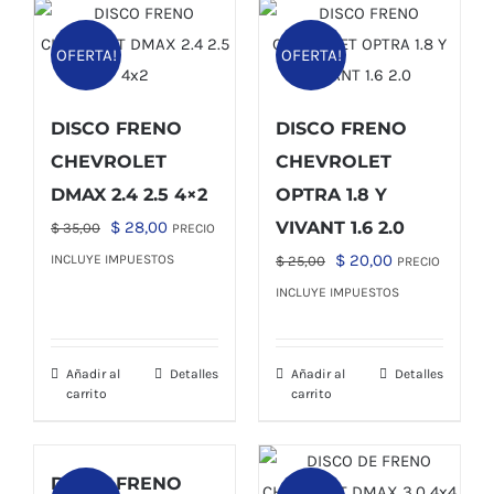
OFERTA!
OFERTA!
DISCO FRENO
DISCO FRENO
CHEVROLET
CHEVROLET
DMAX 2.4 2.5 4×2
OPTRA 1.8 Y
El
El
$
28,00
VIVANT 1.6 2.0
$
35,00
PRECIO
precio
precio
El
El
$
20,00
INCLUYE IMPUESTOS
$
25,00
PRECIO
original
actual
precio
precio
INCLUYE IMPUESTOS
era:
es:
original
actual
$ 35,00.
$ 28,00.
era:
es:
Añadir al
Detalles
Añadir al
Detalles
$ 25,00.
$ 20,00.
carrito
carrito
DISCO FRENO