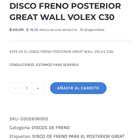
DISCO FRENO POSTERIOR
GREAT WALL VOLEX C30
El
El
$
22,00
$
19,35
10 disponibles
PRECIO INCLUYE IMPUESTOS
precio
precio
original
actual
era:
es:
ESTE ES EL DISCO FRENO POSTERIOR GREAT WALL VOLEX C30
$ 22,00.
$ 19,35.
CONSULTENOS, ESTAMOS PARA SERVIRLE
AÑADIR AL CARRITO
DISCO
FRENO
POSTERIOR
GREAT
SKU:
0302606005
WALL
Categoría:
DISCOS DE FRENO
VOLEX
Etiquetas:
DISCO DE FRENO PARA EL POSTERIOR GREAT