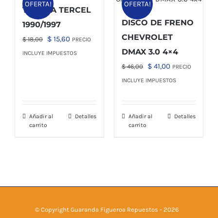
OFERTA!
OFERTA!
TOYOTA TERCEL
DISCO DE FRENO
1990/1997
CHEVROLET
El
El
$
15,60
$
18,00
PRECIO
DMAX 3.0 4×4
precio
precio
INCLUYE IMPUESTOS
original
actual
El
El
$
41,00
$
46,00
PRECIO
era:
es:
precio
precio
INCLUYE IMPUESTOS
$ 18,00.
$ 15,60.
original
actual
era:
es:
Añadir al
Detalles
Añadir al
Detalles
$ 46,00.
$ 41,00.
carrito
carrito
© Copyright Guaranda Figueroa Repuestos -
2026