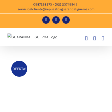
Saltar
0987268273 - (02) 2374954
|
servicioalcliente@repuestosguarandafigueroa.com
al
contenido
Facebook
Instagram
Tiktok
OFERTA!