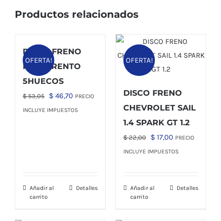
Productos relacionados
DISCO FRENO
OFERTA!
OFERTA!
KIA SORENTO
5HUECOS
DISCO FRENO
El
El
$
46,70
$
53,05
PRECIO
CHEVROLET SAIL
precio
precio
INCLUYE IMPUESTOS
1.4 SPARK GT 1.2
original
actual
era:
es:
El
El
$
17,00
$
22,00
PRECIO
$ 53,05.
$ 46,70.
precio
precio
INCLUYE IMPUESTOS
original
actual
era:
es:
Añadir al
Detalles
Añadir al
Detalles
$ 22,00.
$ 17,00.
carrito
carrito