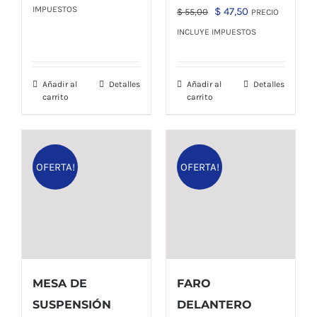
original
actual
IMPUESTOS
El
El
$
47,50
$
55,00
PRECIO
era:
es:
precio
precio
INCLUYE IMPUESTOS
$ 185,00.
$ 175,00.
original
actual
era:
es:
Añadir al
Detalles
Añadir al
Detalles
$ 55,00.
$ 47,50.
carrito
carrito
OFERTA!
OFERTA!
MESA DE
FARO
SUSPENSIÓN
DELANTERO