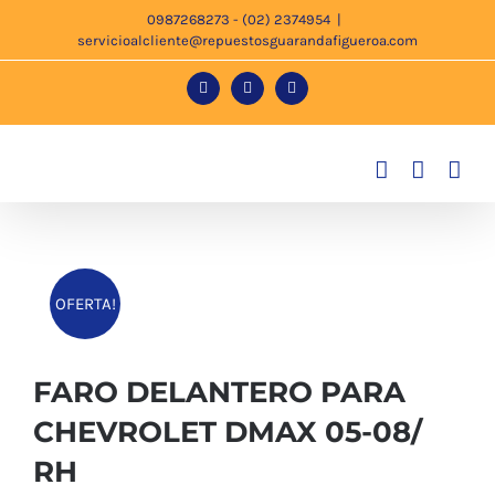
Saltar
0987268273 - (02) 2374954
|
servicioalcliente@repuestosguarandafigueroa.com
al
contenido
Facebook
Instagram
Tiktok
OFERTA!
FARO DELANTERO PARA
CHEVROLET DMAX 05-08/
RH