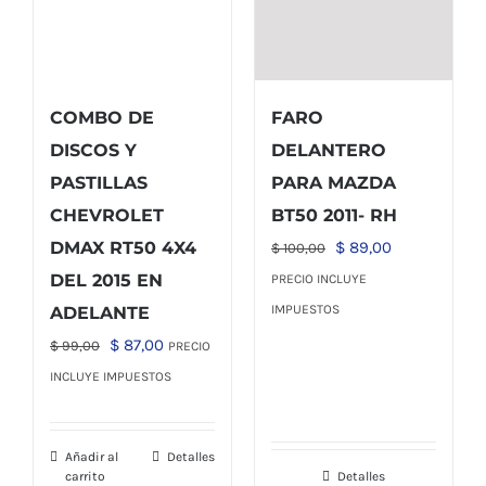
COMBO DE
FARO
DISCOS Y
DELANTERO
PASTILLAS
PARA MAZDA
CHEVROLET
BT50 2011- RH
El
El
DMAX RT50 4X4
$
89,00
$
100,00
precio
precio
DEL 2015 EN
PRECIO INCLUYE
original
actual
IMPUESTOS
ADELANTE
era:
es:
El
El
$
87,00
$
99,00
PRECIO
$ 100,00.
$ 89,00.
precio
precio
INCLUYE IMPUESTOS
original
actual
era:
es:
Añadir al
Detalles
$ 99,00.
$ 87,00.
carrito
Detalles