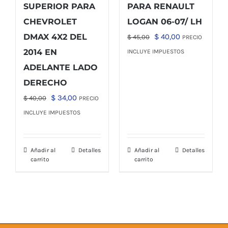
SUPERIOR PARA
PARA RENAULT
CHEVROLET
LOGAN 06-07/ LH
El
El
DMAX 4X2 DEL
$
40,00
$
45,00
PRECIO
precio
precio
2014 EN
INCLUYE IMPUESTOS
original
actual
ADELANTE LADO
era:
es:
DERECHO
$ 45,00.
$ 40,00.
El
El
$
34,00
$
40,00
PRECIO
precio
precio
INCLUYE IMPUESTOS
original
actual
era:
es:
Añadir al
Detalles
Añadir al
Detalles
$ 40,00.
$ 34,00.
carrito
carrito