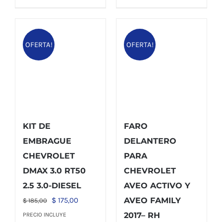
OFERTA!
OFERTA!
KIT DE
FARO
EMBRAGUE
DELANTERO
CHEVROLET
PARA
DMAX 3.0 RT50
CHEVROLET
2.5 3.0-DIESEL
AVEO ACTIVO Y
El
El
$
175,00
AVEO FAMILY
$
185,00
precio
precio
2017– RH
PRECIO INCLUYE