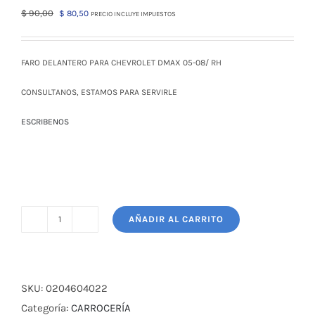
El
El
$
90,00
$
80,50
PRECIO INCLUYE IMPUESTOS
precio
precio
original
actual
era:
es:
FARO DELANTERO PARA CHEVROLET DMAX 05-08/ RH
$ 90,00.
$ 80,50.
CONSULTANOS, ESTAMOS PARA SERVIRLE
ESCRIBENOS
AÑADIR AL CARRITO
FARO
DELANTERO
PARA
CHEVROLET
SKU:
0204604022
DMAX
Categoría:
CARROCERÍA