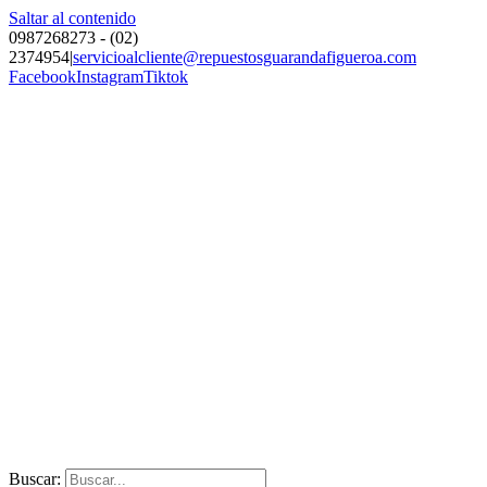
Saltar al contenido
0987268273 - (02)
2374954
|
servicioalcliente@repuestosguarandafigueroa.com
Facebook
Instagram
Tiktok
Buscar: