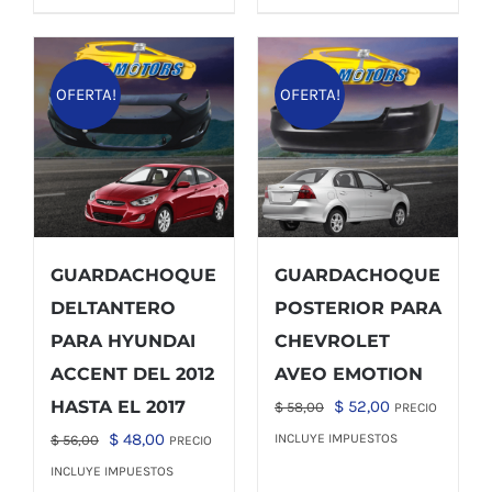
OFERTA!
OFERTA!
GUARDACHOQUE
GUARDACHOQUE
DELTANTERO
POSTERIOR PARA
PARA HYUNDAI
CHEVROLET
ACCENT DEL 2012
AVEO EMOTION
El
El
HASTA EL 2017
$
52,00
$
58,00
PRECIO
precio
precio
El
El
$
48,00
INCLUYE IMPUESTOS
$
56,00
PRECIO
original
actual
precio
precio
INCLUYE IMPUESTOS