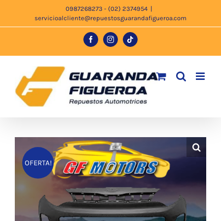
Saltar
0987268273 - (02) 2374954
|
servicioalcliente@repuestosguarandafigueroa.com
al
contenido
Facebook
Instagram
Tiktok
OFERTA!