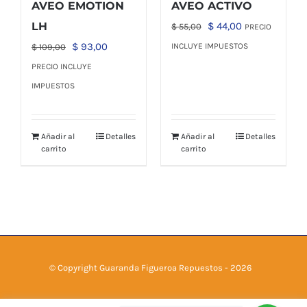
AVEO EMOTION
AVEO ACTIVO
El
El
LH
$
44,00
$
55,00
PRECIO
precio
precio
El
El
$
93,00
INCLUYE IMPUESTOS
$
109,00
original
actual
precio
precio
PRECIO INCLUYE
era:
es:
original
actual
IMPUESTOS
$ 55,00.
$ 44,00.
era:
es:
$ 109,00.
$ 93,00.
Añadir al
Detalles
Añadir al
Detalles
carrito
carrito
© Copyright Guaranda Figueroa Repuestos -
2026