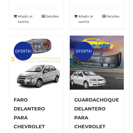
era:
es:
original
actual
$ 58,00.
$ 52,00.
era:
es:
Añadir al
Detalles
Añadir al
Detalles
$ 56,00.
$ 48,00.
carrito
carrito
OFERTA!
OFERTA!
FARO
GUARDACHOQUE
DELANTERO
DELANTERO
PARA
PARA
CHEVROLET
CHEVROLET