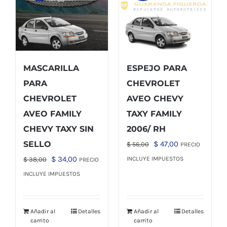
MASCARILLA
ESPEJO PARA
PARA
CHEVROLET
CHEVROLET
AVEO CHEVY
AVEO FAMILY
TAXY FAMILY
CHEVY TAXY SIN
2006/ RH
El
El
SELLO
$
47,00
$
56,00
PRECIO
precio
precio
El
El
$
34,00
INCLUYE IMPUESTOS
$
38,00
PRECIO
original
actual
precio
precio
INCLUYE IMPUESTOS
era:
es:
original
actual
$ 56,00.
$ 47,00.
era:
es:
Añadir al
Detalles
Añadir al
Detalles
$ 38,00.
$ 34,00.
carrito
carrito