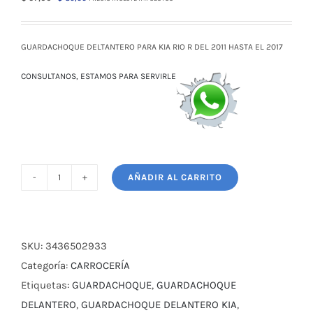
precio
precio
original
actual
era:
es:
GUARDACHOQUE DELTANTERO PARA KIA RIO R DEL 2011 HASTA EL 2017
$ 97,00.
$ 89,00.
CONSULTANOS, ESTAMOS PARA SERVIRLE
AÑADIR AL CARRITO
GUARDACHOQUE
DELTANTERO
PARA
KIA
SKU:
3436502933
RIO
Categoría:
CARROCERÍA
R
Etiquetas:
GUARDACHOQUE
,
GUARDACHOQUE
DEL
DELANTERO
,
GUARDACHOQUE DELANTERO KIA
,