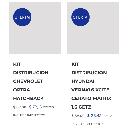
OFERTA!
OFERTA!
KIT
KIT
DISTRIBUCION
DISTRIBUCION
CHEVROLET
HYUNDAI
OPTRA
VERNA1.6 XCITE
HATCHBACK
CERATO MATRIX
El
El
$
72,15
1.6 GETZ
$
82,00
PRECIO
precio
precio
El
El
$
33,45
INCLUYE IMPUESTOS
$
38,00
PRECIO
original
actual
precio
precio
INCLUYE IMPUESTOS