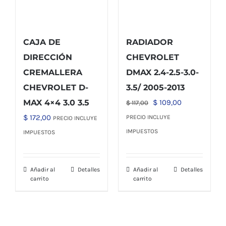
CAJA DE
RADIADOR
DIRECCIÓN
CHEVROLET
CREMALLERA
DMAX 2.4-2.5-3.0-
CHEVROLET D-
3.5/ 2005-2013
El
El
MAX 4×4 3.0 3.5
$
109,00
$
117,00
precio
precio
$
172,00
PRECIO INCLUYE
PRECIO INCLUYE
original
actual
IMPUESTOS
IMPUESTOS
era:
es:
$ 117,00.
$ 109,00.
Añadir al
Detalles
Añadir al
Detalles
carrito
carrito