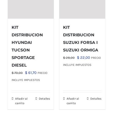
KIT
KIT
DISTRIBUCION
DISTRIBUCION
HYUNDAI
SUZUKI FORSA I
TUCSON
SUZUKI ORMIGA
El
El
SPORTAGE
$
22,00
$
28,00
PRECIO
precio
precio
DIESEL
INCLUYE IMPUESTOS
original
actual
El
El
$
61,70
$
70,00
PRECIO
era:
es:
precio
precio
INCLUYE IMPUESTOS
$ 28,00.
$ 22,00.
original
actual
era:
es:
Añadir al
Detalles
Añadir al
Detalles
$ 70,00.
$ 61,70.
carrito
carrito