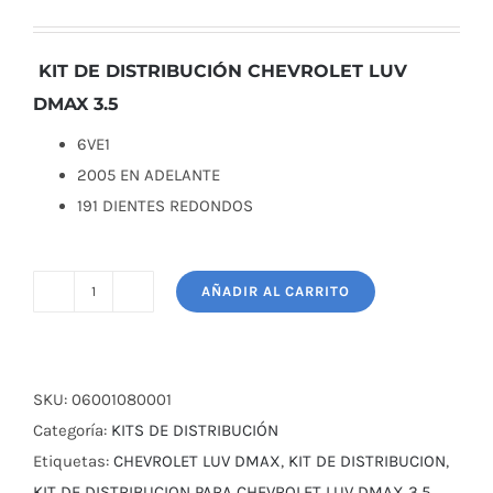
precio
precio
original
actual
era:
es:
KIT DE DISTRIBUCIÓN CHEVROLET LUV
$ 135,00.
$ 127,50.
DMAX 3.5
6VE1
2005 EN ADELANTE
191 DIENTES REDONDOS
AÑADIR AL CARRITO
KIT
DE
DISTRIBUCIÓN
CHEVROLET
SKU:
06001080001
LUV
Categoría:
KITS DE DISTRIBUCIÓN
DMAX
Etiquetas:
CHEVROLET LUV DMAX
,
KIT DE DISTRIBUCION
,
3.5
KIT DE DISTRIBUCION PARA CHEVROLET LUV DMAX 3.5
,