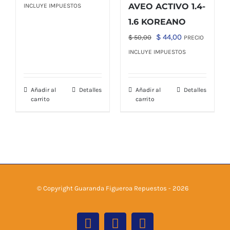
precio
precio
AVEO ACTIVO 1.4-
INCLUYE IMPUESTOS
original
actual
1.6 KOREANO
era:
es:
El
El
$
44,00
$
50,00
PRECIO
$ 44,00.
$ 38,75.
precio
precio
INCLUYE IMPUESTOS
original
actual
era:
es:
Añadir al
Detalles
Añadir al
Detalles
$ 50,00.
$ 44,00.
carrito
carrito
© Copyright Guaranda Figueroa Repuestos -
2026
Facebook
Instagram
Tiktok