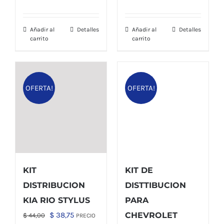
era:
es:
original
actual
$ 82,00.
$ 72,15.
era:
es:
Añadir al
Detalles
Añadir al
Detalles
$ 38,00.
$ 33,45.
carrito
carrito
OFERTA!
OFERTA!
KIT
KIT DE
DISTRIBUCION
DISTTIBUCION
KIA RIO STYLUS
PARA
El
El
$
38,75
CHEVROLET
$
44,00
PRECIO