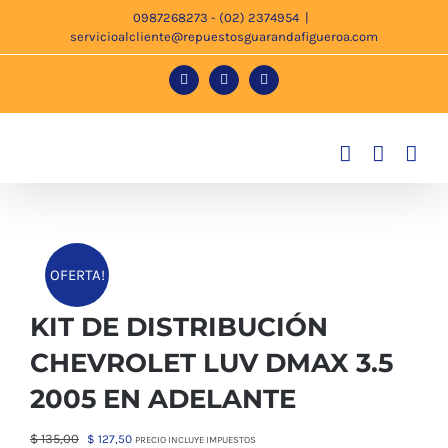
Saltar
0987268273 - (02) 2374954
|
servicioalcliente@repuestosguarandafigueroa.com
al
contenido
Facebook
Instagram
Tiktok
OFERTA!
KIT DE DISTRIBUCIÓN
CHEVROLET LUV DMAX 3.5
2005 EN ADELANTE
El
El
$
135,00
$
127,50
PRECIO INCLUYE IMPUESTOS