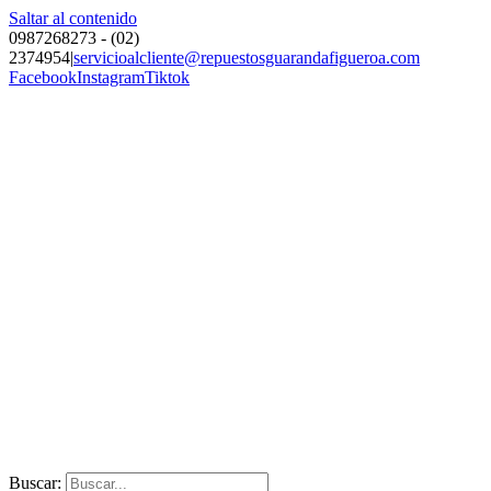
Saltar al contenido
0987268273 - (02)
2374954
|
servicioalcliente@repuestosguarandafigueroa.com
Facebook
Instagram
Tiktok
Buscar: