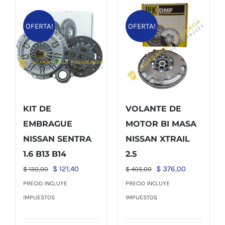
OFERTA!
OFERTA!
KIT DE
VOLANTE DE
EMBRAGUE
MOTOR BI MASA
NISSAN SENTRA
NISSAN XTRAIL
1.6 B13 B14
2.5
El
El
El
El
$
121,40
$
376,00
$
130,00
$
405,00
precio
precio
precio
precio
PRECIO INCLUYE
PRECIO INCLUYE
original
actual
original
actual
IMPUESTOS
IMPUESTOS
era:
es:
era:
es:
$ 130,00.
$ 121,40.
$ 405,00.
$ 376,00.