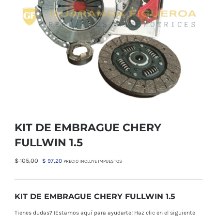
KIT DE EMBRAGUE CHERY
FULLWIN 1.5
El
El
$
105,00
$
97,20
PRECIO INCLUYE IMPUESTOS
precio
precio
original
actual
era:
es:
KIT DE EMBRAGUE CHERY FULLWIN 1.5
$ 105,00.
$ 97,20.
Tienes dudas? ¡Estamos aquí para ayudarte! Haz clic en el siguiente