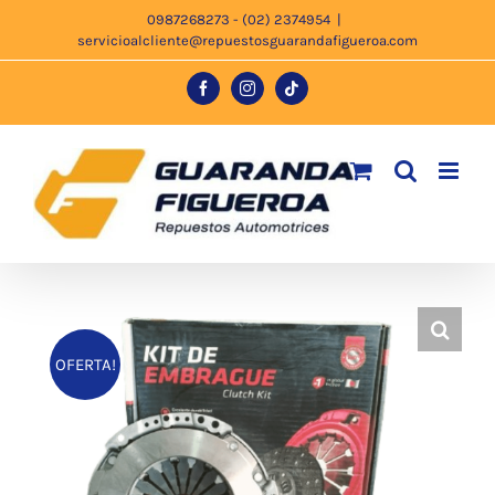
Saltar
0987268273 - (02) 2374954
|
servicioalcliente@repuestosguarandafigueroa.com
al
contenido
Facebook
Instagram
Tiktok
OFERTA!