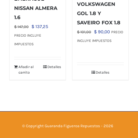
VOLKSWAGEN
NISSAN ALMERA
GOL 1.8 Y
1.6
SAVEIRO FOX 1.8
El
El
$
137,25
$
147,00
El
El
$
90,00
$
101,00
PRECIO
precio
precio
PRECIO INCLUYE
precio
precio
INCLUYE IMPUESTOS
original
actual
IMPUESTOS
original
actual
era:
es:
era:
es:
$ 147,00.
$ 137,25.
$ 101,00.
$ 90,00.
Añadir al
Detalles
carrito
Detalles
© Copyright Guaranda Figueroa Repuestos -
2026