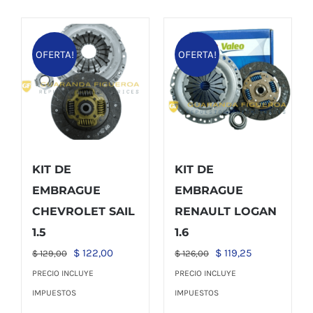
OFERTA!
OFERTA!
KIT DE
KIT DE
EMBRAGUE
EMBRAGUE
CHEVROLET SAIL
RENAULT LOGAN
1.5
1.6
El
El
El
El
$
122,00
$
119,25
$
129,00
$
126,00
precio
precio
precio
precio
PRECIO INCLUYE
PRECIO INCLUYE
original
actual
original
actual
IMPUESTOS
IMPUESTOS
era:
es:
era:
es: