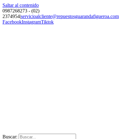
Saltar al contenido
0987268273 - (02)
2374954
|
servicioalcliente@repuestosguarandafigueroa.com
Facebook
Instagram
Tiktok
Buscar: