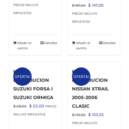
precio
precio
El
El
$
147,00
PRECIO INCLUYE
$
167,00
original
actual
precio
precio
IMPUESTOS
PRECIO INCLUYE
era:
es:
original
actual
IMPUESTOS
$ 210,80.
$ 185,50.
era:
es:
$ 167,00.
$ 147,00.
Añadir al
Detalles
Añadir al
Detalles
carrito
carrito
KIT
KIT
OFERTA!
OFERTA!
DISTRIBUCION
DISTRIBUCION
SUZUKI FORSA I
NISSAN XTRAIL
SUZUKI ORMIGA
2005-2006
El
El
$
22,00
CLASIC
$
28,00
PRECIO
precio
precio
El
El
$
153,55
INCLUYE IMPUESTOS
$
174,00
original
actual
precio
precio
PRECIO INCLUYE