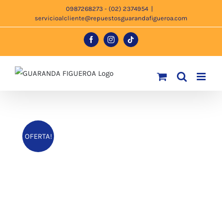
Saltar
0987268273 - (02) 2374954
|
servicioalcliente@repuestosguarandafigueroa.com
al
contenido
Facebook
Instagram
Tiktok
OFERTA!