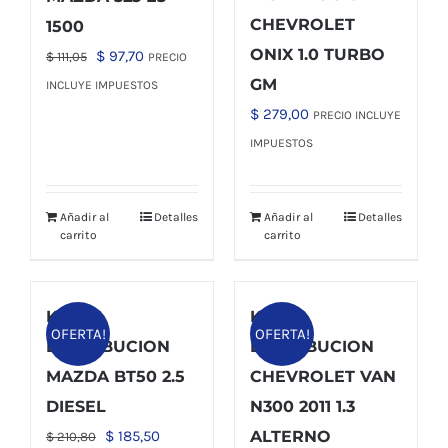
CHEVROLET
1500
ONIX 1.0 TURBO
El
El
$
97,70
$
111,05
PRECIO
precio
precio
GM
INCLUYE IMPUESTOS
original
actual
$
279,00
PRECIO INCLUYE
era:
es:
IMPUESTOS
$ 111,05.
$ 97,70.
Añadir al
Detalles
Añadir al
Detalles
carrito
carrito
KIT
KIT
OFERTA!
OFERTA!
DISTRIBUCION
DISTRIBUCION
MAZDA BT50 2.5
CHEVROLET VAN
DIESEL
N300 2011 1.3
El
El
$
185,50
ALTERNO
$
210,80