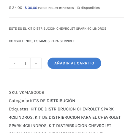
El
El
$
34,00
$
30,00
10 disponibles
PRECIO INCLUYE IMPUESTOS
precio
precio
original
actual
era:
es:
ESTE ES EL KIT DISTRIBUCION CHEVROLET SPARK 4CILINDROS
$ 34,00.
$ 30,00.
CONSULTENOS, ESTAMOS PARA SERVIRLE
AÑADIR AL CARRITO
KIT
DISTRIBUCION
CHEVROLET
SPARK
SKU:
VKMA90008
4CILINDROS
Categoría:
KITS DE DISTRIBUCIÓN
cantidad
Etiquetas:
KIT DE DISTRIBRUCION CHEVROLET SPARK
4CILINDROS
,
KIT DE DISTRIBRUCION PARA EL CHEVROLET
SPARK 4CILINDROS
,
KIT DISTRIBRUCION CHEVROLET