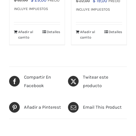
El
El
$
32,00
$
19,00
PRECIO
$
22,00
PRECIO
precio
precio
precio
precio
INCLUYE IMPUESTOS
INCLUYE IMPUESTOS
original
actual
original
actual
era:
es:
era:
es:
Añadir al
Detalles
Añadir al
Detalles
$ 32,00.
$ 29,00.
$ 22,00.
$ 19,00.
carrito
carrito
Compartir En
Twitear este
Facebook
producto
Añadir a Pinterest
Email This Product