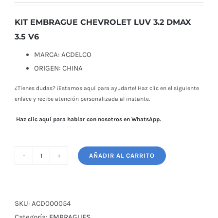
original
actual
era:
es:
KIT EMBRAGUE CHEVROLET LUV 3.2 DMAX
$ 225,00.
$ 204,00.
3.5 V6
MARCA: ACDELCO
ORIGEN: CHINA
¿Tienes dudas? ¡Estamos aquí para ayudarte! Haz clic en el siguiente
enlace y recibe atención personalizada al instante.
Haz clic aquí para hablar con nosotros en WhatsApp.
AÑADIR AL CARRITO
KIT
DE
EMBRAGUE
CHEVROLET
SKU:
ACD000054
LUV
Categoría:
EMBRAGUES