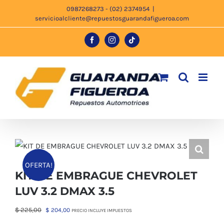
Saltar
0987268273 - (02) 2374954
|
servicioalcliente@repuestosguarandafigueroa.com
al
contenido
Facebook
Instagram
Tiktok
OFERTA!
KIT DE EMBRAGUE CHEVROLET
LUV 3.2 DMAX 3.5
El
El
$
225,00
$
204,00
PRECIO INCLUYE IMPUESTOS
precio
precio