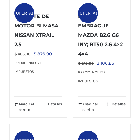
OFERTA!
OFERTA!
VOLANTE DE
KIT DE
MOTOR BI MASA
EMBRAGUE
NISSAN XTRAIL
MAZDA B2.6 G6
2.5
INY; BT50 2.6 4×2
El
El
$
376,00
4×4
$
405,00
precio
precio
El
El
$
166,25
PRECIO INCLUYE
$
212,00
original
actual
precio
precio
IMPUESTOS
PRECIO INCLUYE
era:
es:
original
actual
IMPUESTOS
$ 405,00.
$ 376,00.
era:
es:
$ 212,00.
$ 166,25.
Añadir al
Detalles
Añadir al
Detalles
carrito
carrito