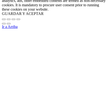
analytics, ads, other embedded contents are termed as non-necessary
cookies. It is mandatory to procure user consent prior to running
these cookies on your website.
GUARDAR Y ACEPTAR
Ir a Arriba