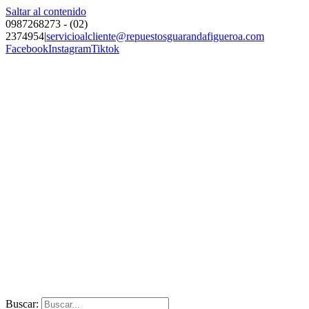
Saltar al contenido
0987268273 - (02)
2374954
|
servicioalcliente@repuestosguarandafigueroa.com
Facebook
Instagram
Tiktok
Buscar: