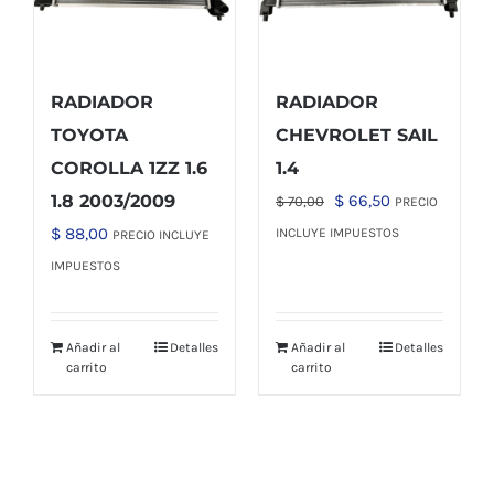
RADIADOR
RADIADOR
TOYOTA
CHEVROLET SAIL
COROLLA 1ZZ 1.6
1.4
El
El
1.8 2003/2009
$
66,50
$
70,00
PRECIO
precio
precio
$
88,00
INCLUYE IMPUESTOS
PRECIO INCLUYE
original
actual
IMPUESTOS
era:
es:
$ 70,00.
$ 66,50.
Añadir al
Detalles
Añadir al
Detalles
carrito
carrito