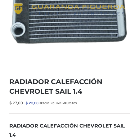
RADIADOR CALEFACCIÓN
CHEVROLET SAIL 1.4
El
El
$
27,00
$
23,00
PRECIO INCLUYE IMPUESTOS
precio
precio
original
actual
era:
es:
RADIADOR CALEFACCIÓN CHEVROLET SAIL
$ 27,00.
$ 23,00.
1.4