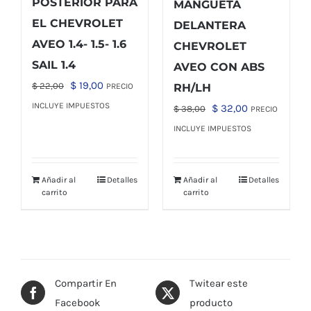
POSTERIOR PARA
MANGUETA
EL CHEVROLET
DELANTERA
AVEO 1.4- 1.5- 1.6
CHEVROLET
SAIL 1.4
AVEO CON ABS
El
El
$
19,00
$
22,00
PRECIO
RH/LH
precio
precio
INCLUYE IMPUESTOS
El
El
$
32,00
$
38,00
PRECIO
original
actual
precio
precio
INCLUYE IMPUESTOS
era:
es:
original
actual
$ 22,00.
$ 19,00.
era:
es:
Añadir al
Detalles
Añadir al
Detalles
$ 38,00.
$ 32,00.
carrito
carrito
Compartir En
Twitear este
Facebook
producto