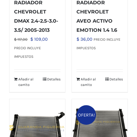
RADIADOR
RADIADOR
CHEVROLET
CHEVROLET
DMAX 2.4-2.5-3.0-
AVEO ACTIVO
3.5/ 2005-2013
EMOTION 1.4 1.6
El
El
$
109,00
$
36,00
$
117,00
PRECIO INCLUYE
precio
precio
PRECIO INCLUYE
IMPUESTOS
original
actual
IMPUESTOS
era:
es:
$ 117,00.
$ 109,00.
Añadir al
Detalles
Añadir al
Detalles
carrito
carrito
OFERTA!