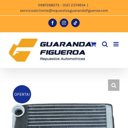
Saltar
0987268273 - (02) 2374954
|
servicioalcliente@repuestosguarandafigueroa.com
al
contenido
Facebook
Instagram
Tiktok
OFERTA!