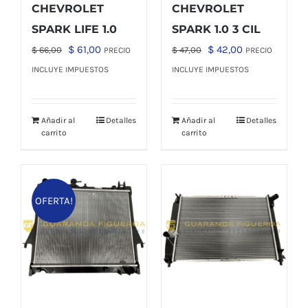
CHEVROLET
CHEVROLET
SPARK LIFE 1.0
SPARK 1.0 3 CIL
El
El
El
El
$
61,00
$
42,00
$
66,00
$
47,00
PRECIO
PRECIO
precio
precio
precio
precio
INCLUYE IMPUESTOS
INCLUYE IMPUESTOS
original
actual
original
actual
era:
es:
era:
es:
Añadir al
Detalles
Añadir al
Detalles
$ 66,00.
$ 61,00.
$ 47,00.
$ 42,00.
carrito
carrito
OFERTA!