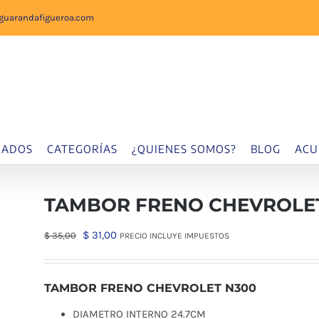
sguarandafigueroa.com
IADOS
CATEGORÍAS
¿QUIENES SOMOS?
BLOG
ACU
TAMBOR FRENO CHEVROLE
El
El
$
31,00
$
35,00
PRECIO INCLUYE IMPUESTOS
precio
precio
original
actual
TAMBOR FRENO CHEVROLET N300
era:
es:
$ 35,00.
$ 31,00.
DIAMETRO INTERNO 24.7CM