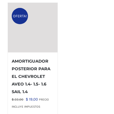
OFERTA!
AMORTIGUADOR
POSTERIOR PARA
EL CHEVROLET
AVEO 1.4- 1.5- 1.6
SAIL 1.4
El
El
$
19,00
$
22,00
PRECIO
precio
precio
INCLUYE IMPUESTOS
original
actual