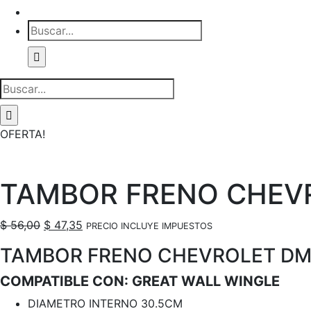
Buscar:
Buscar:
OFERTA!
TAMBOR FRENO CHEVR
El
El
$
56,00
$
47,35
PRECIO INCLUYE IMPUESTOS
precio
precio
TAMBOR FRENO CHEVROLET DMAX
original
actual
era:
es:
COMPATIBLE CON: GREAT WALL WINGLE
$ 56,00.
$ 47,35.
DIAMETRO INTERNO 30.5CM