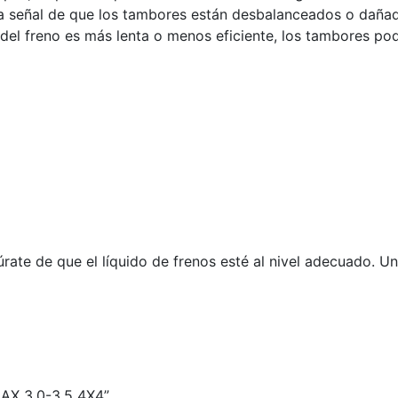
a señal de que los tambores están desbalanceados o daña
 del freno es más lenta o menos eficiente, los tambores pod
rate de que el líquido de frenos esté al nivel adecuado. U
AX 3.0-3.5 4X4”