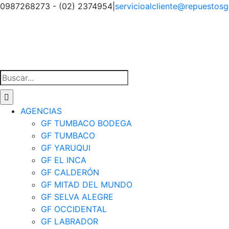
Saltar
0987268273 - (02) 2374954
|
servicioalcliente@repuestos
al
Facebook
Instagram
Tiktok
contenido
Buscar:
AGENCIAS
GF TUMBACO BODEGA
GF TUMBACO
GF YARUQUI
GF EL INCA
GF CALDERÓN
GF MITAD DEL MUNDO
GF SELVA ALEGRE
GF OCCIDENTAL
GF LABRADOR