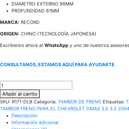
DIAMETRO EXTERNO 96MM
PROFUNDIDAD 81MM
MARCA:
RECORD
ORIGEN:
CHINO (TECNOLOGÍA JAPONESA)
Escríbenos ahora al
WhatsApp
y uno de nuestros asesores
CONSULTANOS, ESTAMOS AQUÍ PARA AYUDARTE
TAMBOR
FRENO
Añadir al carrito
CHEVROLET
SKU:
R171-DLB
Categoría:
TAMBOR DE FRENO
Etiquetas:
T
DMAX
TAMBOR FRENO PARA EL CHEVROLET DMAX 3.0 3.5 200
3.0-
Descripción
3.5
Información adicional
4X4