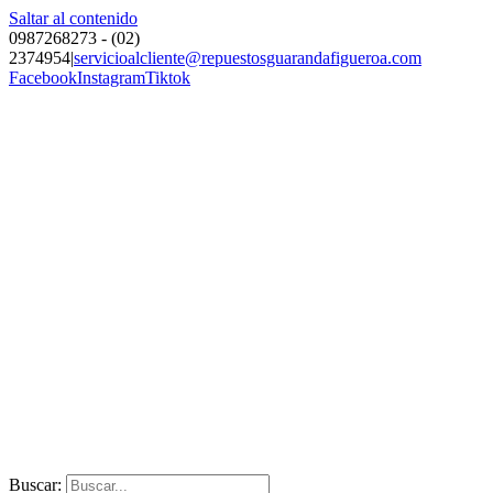
Saltar al contenido
0987268273 - (02)
2374954
|
servicioalcliente@repuestosguarandafigueroa.com
Facebook
Instagram
Tiktok
Buscar: