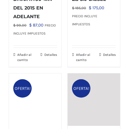
El
El
DEL 2015 EN
$
175,00
$
185,00
precio
precio
ADELANTE
PRECIO INCLUYE
original
actual
El
El
IMPUESTOS
$
87,00
$
99,00
PRECIO
era:
es:
precio
precio
INCLUYE IMPUESTOS
$ 185,00.
$ 175,00.
original
actual
era:
es:
Añadir al
Detalles
Añadir al
Detalles
$ 99,00.
$ 87,00.
carrito
carrito
OFERTA!
OFERTA!