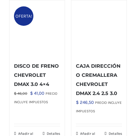
OFERTA!
DISCO DE FRENO
CAJA DIRECCIÓN
CHEVROLET
O CREMALLERA
DMAX 3.0 4×4
CHEVROLET
El
El
$
41,00
DMAX 2.4 2.5 3.0
$
46,00
PRECIO
precio
precio
$
246,50
INCLUYE IMPUESTOS
PRECIO INCLUYE
original
actual
IMPUESTOS
era:
es:
$ 46,00.
$ 41,00.
Añadir al
Detalles
Añadir al
Detalles