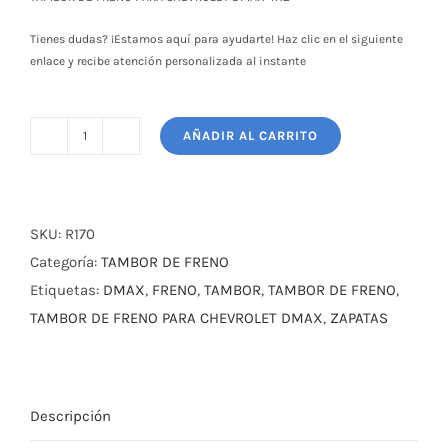
$ 50,00.
$ 45,00.
Tienes dudas? ¡Estamos aquí para ayudarte! Haz clic en el siguiente
enlace y recibe atención personalizada al instante
AÑADIR AL CARRITO
TAMBOR
DE
FRENO
PARA
SKU:
R170
CHEVROLET
Categoría:
TAMBOR DE FRENO
DMAX
Etiquetas:
DMAX
,
FRENO
,
TAMBOR
,
TAMBOR DE FRENO
,
4X2
TAMBOR DE FRENO PARA CHEVROLET DMAX
,
ZAPATAS
cantidad
Descripción