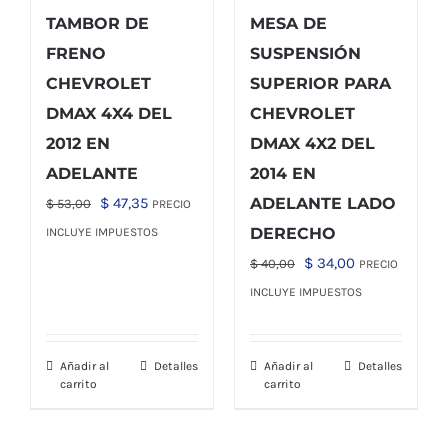
TAMBOR DE
MESA DE
FRENO
SUSPENSIÓN
CHEVROLET
SUPERIOR PARA
DMAX 4X4 DEL
CHEVROLET
2012 EN
DMAX 4X2 DEL
ADELANTE
2014 EN
El
El
$
47,35
ADELANTE LADO
$
53,00
PRECIO
precio
precio
DERECHO
INCLUYE IMPUESTOS
original
actual
El
El
$
34,00
$
40,00
PRECIO
era:
es:
precio
precio
INCLUYE IMPUESTOS
$ 53,00.
$ 47,35.
original
actual
era:
es:
Añadir al
Detalles
Añadir al
Detalles
$ 40,00.
$ 34,00.
carrito
carrito