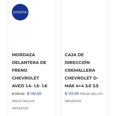
OFERTA!
MORDAZA
CAJA DE
DELANTERA DE
DIRECCIÓN
FRENO
CREMALLERA
CHEVROLET
CHEVROLET D-
AVEO 1.4- 1.5- 1.6
MAX 4×4 3.0 3.5
El
El
$
142,00
$
172,00
$
159,00
PRECIO INCLUYE
precio
precio
PRECIO INCLUYE
IMPUESTOS
original
actual
IMPUESTOS
era:
es: