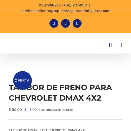
Saltar
0987268273 - (02) 2374954
|
servicioalcliente@repuestosguarandafigueroa.com
al
contenido
Facebook
Instagram
Tiktok
OFERTA!
TAMBOR DE FRENO PARA
CHEVROLET DMAX 4X2
El
El
$
50,00
$
45,00
PRECIO INCLUYE IMPUESTOS
precio
precio
original
actual
era:
es:
TAMBOR DE FRENO PARA CHEVROLET DMAX 4X2