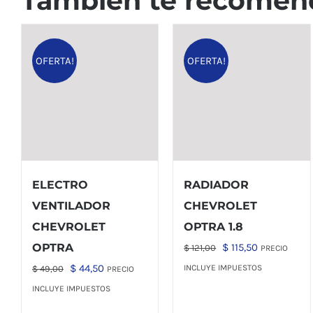
También te recome
OFERTA!
OFERTA!
ELECTRO
RADIADOR
VENTILADOR
CHEVROLET
CHEVROLET
OPTRA 1.8
El
El
OPTRA
$
115,50
$
121,00
PRECIO
precio
precio
El
El
$
44,50
INCLUYE IMPUESTOS
$
49,00
PRECIO
original
actual
precio
precio
INCLUYE IMPUESTOS
era:
es:
original
actual