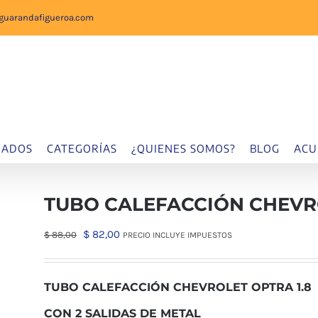
sguarandafigueroa.com
IADOS
CATEGORÍAS
¿QUIENES SOMOS?
BLOG
ACU
TUBO CALEFACCIÓN CHEVRO
El
El
$
82,00
$
88,00
PRECIO INCLUYE IMPUESTOS
precio
precio
original
actual
TUBO CALEFACCIÓN CHEVROLET OPTRA 1.8
era:
es:
$ 88,00.
$ 82,00.
CON 2 SALIDAS DE METAL