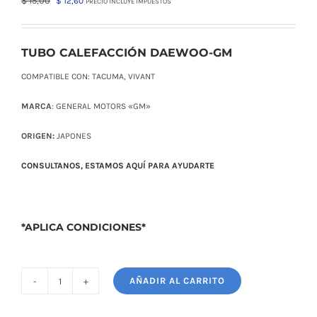
$
15,00
$
12,60
PRECIO INCLUYE IMPUESTOS
precio
precio
original
actual
era:
es:
TUBO CALEFACCIÓN DAEWOO-GM
$ 15,00.
$ 12,60.
COMPATIBLE CON: TACUMA, VIVANT
MARCA
: GENERAL MOTORS «GM»
ORIGEN:
JAPONES
CONSULTANOS, ESTAMOS AQUÍ PARA AYUDARTE
*APLICA CONDICIONES*
AÑADIR AL CARRITO
TUBO
CALEFACCIÓN