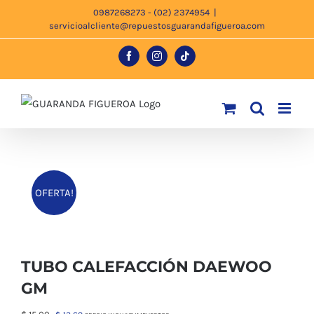
Saltar
0987268273 - (02) 2374954
|
servicioalcliente@repuestosguarandafigueroa.com
al
contenido
Facebook
Instagram
Tiktok
OFERTA!
TUBO CALEFACCIÓN DAEWOO
GM
El
El