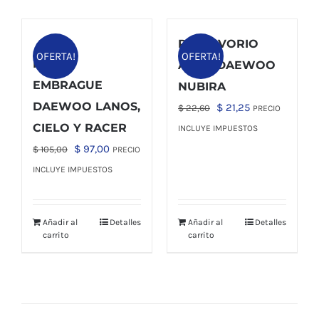
RESERVORIO
OFERTA!
OFERTA!
KIT DE
AGUA DAEWOO
EMBRAGUE
NUBIRA
DAEWOO LANOS,
El
El
$
21,25
$
22,60
PRECIO
precio
precio
CIELO Y RACER
INCLUYE IMPUESTOS
original
actual
El
El
$
97,00
$
105,00
PRECIO
era:
es:
precio
precio
INCLUYE IMPUESTOS
$ 22,60.
$ 21,25.
original
actual
era:
es:
Añadir al
Detalles
Añadir al
Detalles
$ 105,00.
$ 97,00.
carrito
carrito