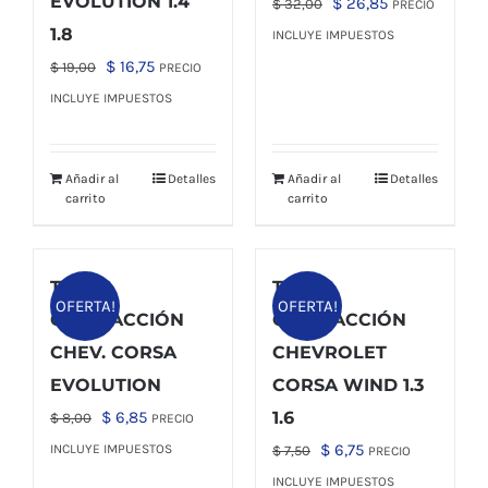
EVOLUTION 1.4
El
El
$
26,85
$
32,00
PRECIO
precio
precio
1.8
INCLUYE IMPUESTOS
original
actual
El
El
$
16,75
$
19,00
PRECIO
era:
es:
precio
precio
INCLUYE IMPUESTOS
$ 32,00.
$ 26,85.
original
actual
era:
es:
Añadir al
Detalles
Añadir al
Detalles
$ 19,00.
$ 16,75.
carrito
carrito
TUBO
TUBO
OFERTA!
OFERTA!
CALEFACCIÓN
CALEFACCIÓN
CHEV. CORSA
CHEVROLET
EVOLUTION
CORSA WIND 1.3
El
El
$
6,85
1.6
$
8,00
PRECIO
precio
precio
El
El
$
6,75
INCLUYE IMPUESTOS
$
7,50
PRECIO
original
actual
precio
precio
INCLUYE IMPUESTOS