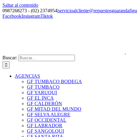
Saltar al contenido
0987268273 - (02) 2374954
|
servicioalcliente@repuestosguarandafig
Facebook
Instagram
Tiktok
Buscar:
AGENCIAS
GF TUMBACO BODEGA
GF TUMBACO
GF YARUQUI
GF EL INCA
GF CALDERÓN
GF MITAD DEL MUNDO
GF SELVA ALEGRE
GF OCCIDENTAL
GF LABRADOR
GF SANGOLQUI
GF SANTA RITA