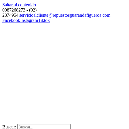
Saltar al contenido
0987268273 - (02)
2374954
|
servicioalcliente@repuestosguarandafigueroa.com
Facebook
Instagram
Tiktok
Buscar: