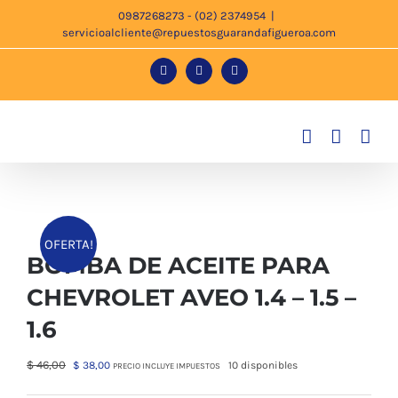
Saltar
0987268273 - (02) 2374954
|
servicioalcliente@repuestosguarandafigueroa.com
al
contenido
Facebook
Instagram
Tiktok
OFERTA!
BOMBA DE ACEITE PARA
CHEVROLET AVEO 1.4 – 1.5 –
1.6
El
El
$
46,00
$
38,00
10 disponibles
PRECIO INCLUYE IMPUESTOS
precio
precio