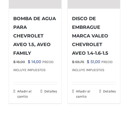
BOMBA DE AGUA
DISCO DE
PARA
EMBRAGUE
CHEVROLET
MARCA VALEO
AVEO 1.5, AVEO
CHEVROLET
FAMILY
AVEO 1.4-1.6-1.5
El
El
El
El
$
14,00
$
51,00
$
16,00
$
59,75
PRECIO
PRECIO
precio
precio
precio
precio
INCLUYE IMPUESTOS
INCLUYE IMPUESTOS
original
actual
original
actual
era:
es:
era:
es:
Añadir al
Detalles
Añadir al
Detalles
$ 16,00.
$ 14,00.
$ 59,75.
$ 51,00.
carrito
carrito