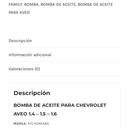
1.4
FAMILY
,
BOMBA
,
BOMBA DE ACEITE
,
BOMBA DE ACEITE
-
PARA AVEO
1.5
-
1.6
Descripción
cantidad
Información adicional
Valoraciones (0)
Descripción
BOMBA DE ACEITE PARA CHEVROLET
AVEO 1.4 – 1.5 – 1.6
MARCA
: ATC KOREANA