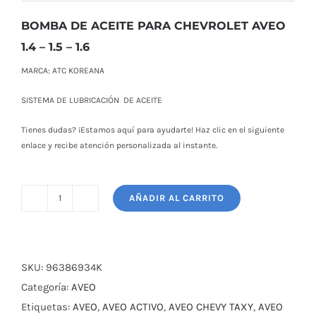
original
actual
era:
es:
BOMBA DE ACEITE PARA CHEVROLET AVEO
$ 46,00.
$ 38,00.
1.4 – 1.5 – 1.6
MARCA: ATC KOREANA
SISTEMA DE LUBRICACIÓN DE ACEITE
Tienes dudas? ¡Estamos aquí para ayudarte! Haz clic en el siguiente
enlace y recibe atención personalizada al instante.
AÑADIR AL CARRITO
BOMBA
DE
ACEITE
PARA
SKU:
96386934K
CHEVROLET
Categoría:
AVEO
AVEO
Etiquetas:
AVEO
,
AVEO ACTIVO
,
AVEO CHEVY TAXY
,
AVEO