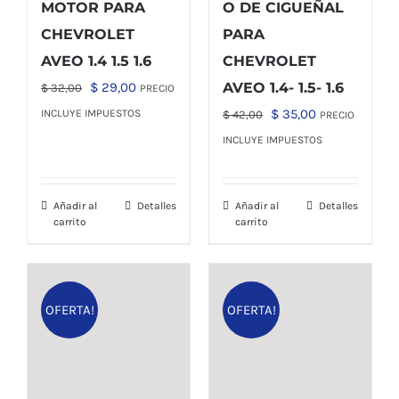
MOTOR PARA
O DE CIGUEÑAL
CHEVROLET
PARA
AVEO 1.4 1.5 1.6
CHEVROLET
El
El
$
29,00
AVEO 1.4- 1.5- 1.6
$
32,00
PRECIO
precio
precio
El
El
$
35,00
INCLUYE IMPUESTOS
$
42,00
PRECIO
original
actual
precio
precio
INCLUYE IMPUESTOS
era:
es:
original
actual
$ 32,00.
$ 29,00.
era:
es:
Añadir al
Detalles
Añadir al
Detalles
$ 42,00.
$ 35,00.
carrito
carrito
OFERTA!
OFERTA!