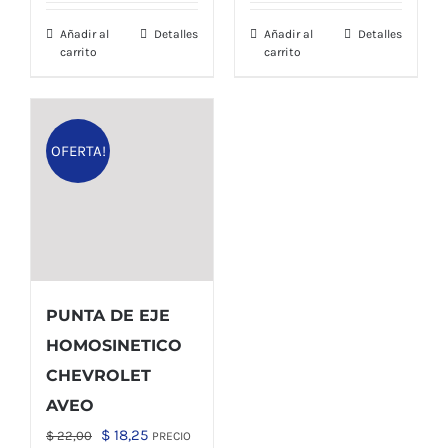
era:
es:
Añadir al
Detalles
Añadir al
Detalles
$ 3,50.
$ 2,50.
carrito
carrito
OFERTA!
PUNTA DE EJE
HOMOSINETICO
CHEVROLET
AVEO
El
El
$
18,25
$
22,00
PRECIO