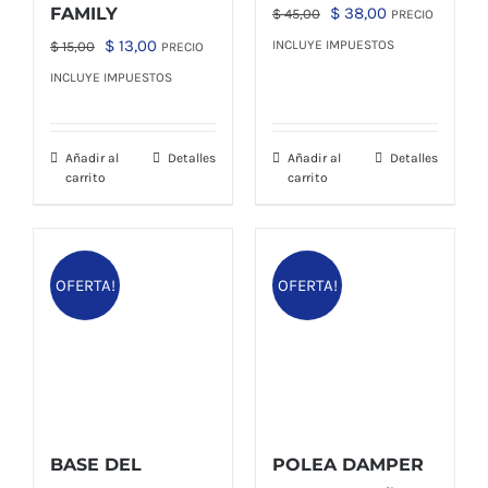
El
El
FAMILY
$
38,00
$
45,00
PRECIO
precio
precio
El
El
$
13,00
INCLUYE IMPUESTOS
$
15,00
PRECIO
original
actual
precio
precio
INCLUYE IMPUESTOS
era:
es:
original
actual
$ 45,00.
$ 38,00.
era:
es:
Añadir al
Detalles
Añadir al
Detalles
$ 15,00.
$ 13,00.
carrito
carrito
OFERTA!
OFERTA!
BASE DEL
POLEA DAMPER