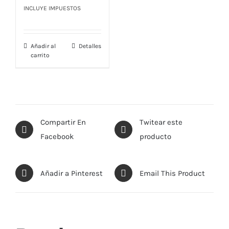
precio
precio
INCLUYE IMPUESTOS
original
actual
era:
es:
Añadir al
Detalles
$ 22,00.
$ 18,25.
carrito
Compartir En
Twitear este
Facebook
producto
Añadir a Pinterest
Email This Product