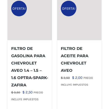
OFERTA!
OFERTA!
FILTRO DE
FILTRO DE
GASOLINA PARA
ACEITE PARA
CHEVROLET
CHEVROLET
AVEO 1.4 – 1.5 –
AVEO
El
El
1.6 OPTRA-SPARK-
$
2,00
$
3,50
PRECIO
precio
precio
ZAFIRA
INCLUYE IMPUESTOS
original
actual
El
El
$
2,50
$
3,50
PRECIO
era:
es:
precio
precio
INCLUYE IMPUESTOS
$ 3,50.
$ 2,00.
original
actual