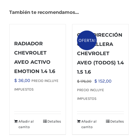
También te recomendamos…
CAJA DIRECCIÓN
OFERTA!
RADIADOR
CREMALLERA
CHEVROLET
CHEVROLET
AVEO ACTIVO
AVEO (TODOS) 1.4
EMOTION 1.4 1.6
1.5 1.6
$
36,00
El
El
$
152,00
PRECIO INCLUYE
$
176,00
precio
precio
IMPUESTOS
PRECIO INCLUYE
original
actual
IMPUESTOS
era:
es:
$ 176,00.
$ 152,00.
Añadir al
Detalles
Añadir al
Detalles
carrito
carrito