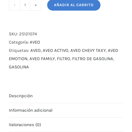
AÑADIR AL CARRITO
FILTRO
DE
GASOLINA
PARA
SKU:
25121074
CHEVROLET
Categoría:
AVEO
AVEO
Etiquetas:
AVEO
,
AVEO ACTIVO
,
AVEO CHEVY TAXY
,
AVEO
1.4
EMOTION
,
AVEO FAMILY
,
FILTRO
,
FILTRO DE GASOLINA
,
-
GASOLINA
1.5
-
1.6 OPTRA-
Descripción
SPARK-
ZAFIRA
Información adicional
cantidad
Valoraciones (0)