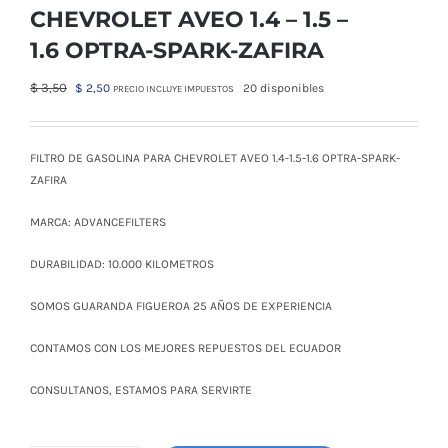
CHEVROLET AVEO 1.4 – 1.5 –
1.6 OPTRA-SPARK-ZAFIRA
El
El
$
3,50
$
2,50
20 disponibles
PRECIO INCLUYE IMPUESTOS
precio
precio
original
actual
era:
es:
FILTRO DE GASOLINA PARA CHEVROLET AVEO 1.4-1.5-1.6 OPTRA-SPARK-
$ 3,50.
$ 2,50.
ZAFIRA
MARCA: ADVANCEFILTERS
DURABILIDAD: 10.000 KILOMETROS
SOMOS GUARANDA FIGUEROA 25 AÑOS DE EXPERIENCIA
CONTAMOS CON LOS MEJORES REPUESTOS DEL ECUADOR
CONSULTANOS, ESTAMOS PARA SERVIRTE