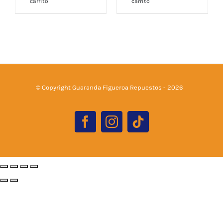
carrito
carrito
© Copyright Guaranda Figueroa Repuestos -
2026
Facebook
Instagram
Tiktok