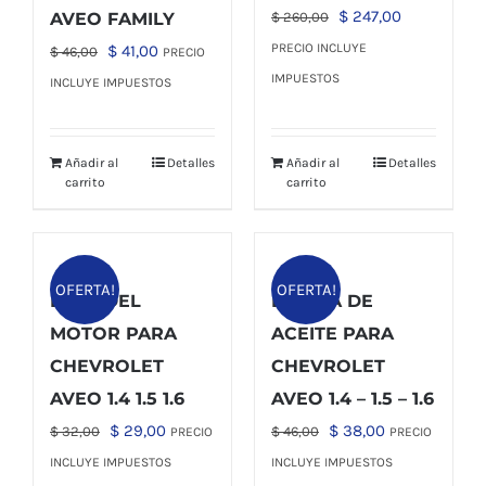
El
El
$
247,00
AVEO FAMILY
$
260,00
precio
precio
El
El
PRECIO INCLUYE
$
41,00
$
46,00
PRECIO
original
actual
precio
precio
IMPUESTOS
INCLUYE IMPUESTOS
era:
es:
original
actual
$ 260,00.
$ 247,00.
era:
es:
Añadir al
Detalles
Añadir al
Detalles
$ 46,00.
$ 41,00.
carrito
carrito
OFERTA!
OFERTA!
BASE DEL
BOMBA DE
MOTOR PARA
ACEITE PARA
CHEVROLET
CHEVROLET
AVEO 1.4 1.5 1.6
AVEO 1.4 – 1.5 – 1.6
El
El
El
El
$
29,00
$
38,00
$
32,00
$
46,00
PRECIO
PRECIO
precio
precio
precio
precio
INCLUYE IMPUESTOS
INCLUYE IMPUESTOS