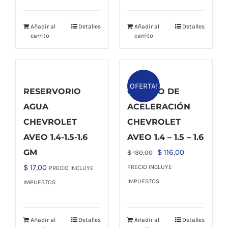
original
actual
original
actual
era:
es:
era:
es:
Añadir al
Detalles
Añadir al
Detalles
$ 32,00.
$ 29,00.
$ 46,00.
$ 38,00.
carrito
carrito
OFERTA!
RESERVORIO
CUERPO DE
AGUA
ACELERACIÓN
CHEVROLET
CHEVROLET
AVEO 1.4-1.5-1.6
AVEO 1.4 – 1.5 – 1.6
El
El
GM
$
116,00
$
130,00
precio
precio
$
17,00
PRECIO INCLUYE
PRECIO INCLUYE
original
actual
IMPUESTOS
IMPUESTOS
era:
es:
$ 130,00.
$ 116,00.
Añadir al
Detalles
Añadir al
Detalles