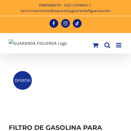
Saltar
0987268273 - (02) 2374954
|
servicioalcliente@repuestosguarandafigueroa.com
al
contenido
Facebook
Instagram
Tiktok
OFERTA!
FILTRO DE GASOLINA PARA