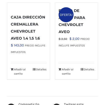
FILTRO DE
OFERTA!
CAJA DIRECCIÓN
ACEITE PARA
CREMALLERA
CHEVROLET
CHEVROLET
AVEO
AVEO 1.4 1.5 1.6
El
El
$
2,00
$
3,50
PRECIO
precio
precio
$
143,00
PRECIO INCLUYE
INCLUYE IMPUESTOS
original
actual
IMPUESTOS
era:
es:
$ 3,50.
$ 2,00.
Añadir al
Detalles
Añadir al
Detalles
carrito
carrito
Compartir En
Twitear este