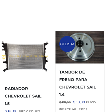
OFERTA!
TAMBOR DE
FRENO PARA
CHEVROLET SAIL
RADIADOR
1.4
CHEVROLET SAIL
El
El
$
18,00
$
20,00
PRECIO
1.5
precio
precio
INCLUYE IMPUESTOS
$
65,00
PRECIO INCLUYE