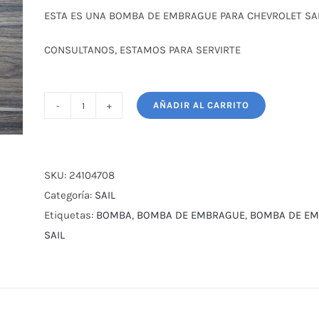
original
actual
ESTA ES UNA BOMBA DE EMBRAGUE PARA CHEVROLET SAIL
era:
es:
$ 25,00.
$ 21,00.
CONSULTANOS, ESTAMOS PARA SERVIRTE
AÑADIR AL CARRITO
BOMBA
DE
EMBRAGUE
PARA
SKU:
24104708
CHEVROLET
Categoría:
SAIL
SAIL
Etiquetas:
BOMBA
,
BOMBA DE EMBRAGUE
,
BOMBA DE EM
2018
SAIL
1.5
cantidad