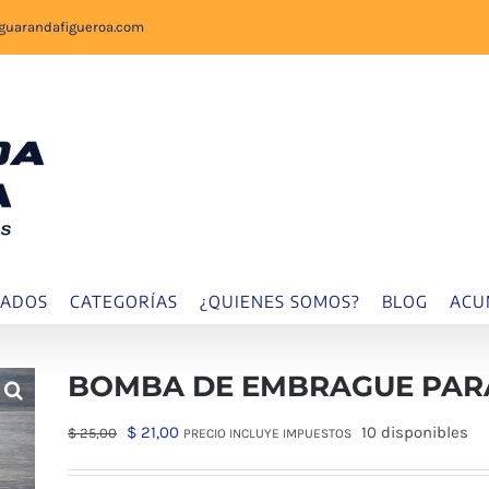
sguarandafigueroa.com
IADOS
CATEGORÍAS
¿QUIENES SOMOS?
BLOG
ACU
BOMBA DE EMBRAGUE PARA 
El
El
$
21,00
10 disponibles
$
25,00
PRECIO INCLUYE IMPUESTOS
precio
precio