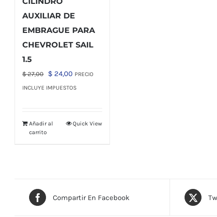
CILINDRO
AUXILIAR DE
EMBRAGUE PARA
CHEVROLET SAIL
1.5
El
El
$
24,00
$
27,00
PRECIO
precio
precio
INCLUYE IMPUESTOS
original
actual
era:
es:
Añadir al
Quick View
$ 27,00.
$ 24,00.
carrito
Compartir En Facebook
Tw