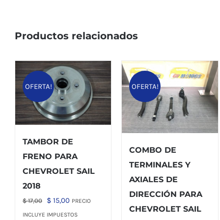
Productos relacionados
OFERTA!
OFERTA!
TAMBOR DE
COMBO DE
FRENO PARA
TERMINALES Y
CHEVROLET SAIL
AXIALES DE
2018
DIRECCIÓN PARA
El
El
$
15,00
$
17,00
PRECIO
CHEVROLET SAIL
precio
precio
INCLUYE IMPUESTOS