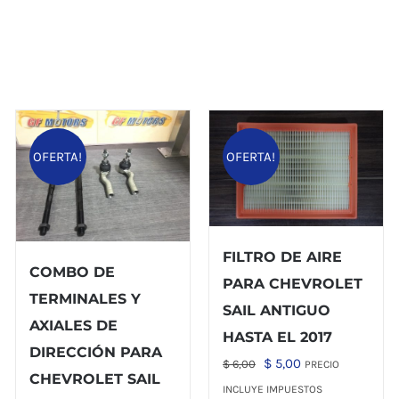
OFERTA!
OFERTA!
FILTRO DE AIRE
COMBO DE
PARA CHEVROLET
TERMINALES Y
SAIL ANTIGUO
AXIALES DE
HASTA EL 2017
DIRECCIÓN PARA
El
El
$
5,00
$
6,00
PRECIO
CHEVROLET SAIL
precio
precio
INCLUYE IMPUESTOS