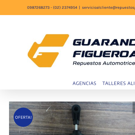
Saltar
0987268273 - (02) 2374954
|
servicioalcliente@repuesto
al
contenido
AGENCIAS
TALLERES AL
OFERTA!