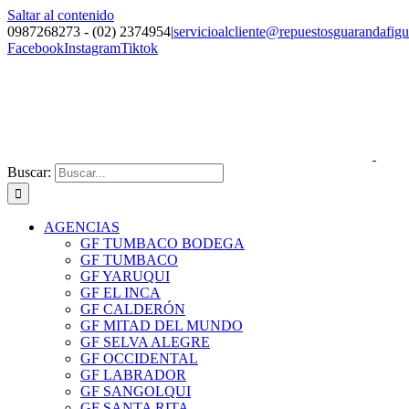
Saltar al contenido
0987268273 - (02) 2374954
|
servicioalcliente@repuestosguarandafig
Facebook
Instagram
Tiktok
Buscar:
AGENCIAS
GF TUMBACO BODEGA
GF TUMBACO
GF YARUQUI
GF EL INCA
GF CALDERÓN
GF MITAD DEL MUNDO
GF SELVA ALEGRE
GF OCCIDENTAL
GF LABRADOR
GF SANGOLQUI
GF SANTA RITA