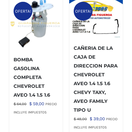
OFERTA!
OFERTA!
CAÑERIA DE LA
CAJA DE
BOMBA
DIRECCION PARA
GASOLINA
CHEVROLET
COMPLETA
AVEO 1.4 1.5 1.6
CHEVROLET
CHEVY TAXY,
AVEO 1.4 1.5 1.6
AVEO FAMILY
El
El
$
59,00
$
64,00
PRECIO
TIPO U
precio
precio
INCLUYE IMPUESTOS
El
El
$
39,00
$
48,00
PRECIO
original
actual
precio
precio
INCLUYE IMPUESTOS
era:
es: