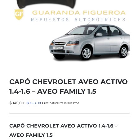
CAPÓ CHEVROLET AVEO ACTIVO
1.4-1.6 – AVEO FAMILY 1.5
El
El
$
145,00
$
128,00
PRECIO INCLUYE IMPUESTOS
precio
precio
original
actual
era:
es:
CAPÓ CHEVROLET AVEO ACTIVO 1.4-1.6 –
$ 145,00.
$ 128,00.
AVEO FAMILY 1.5