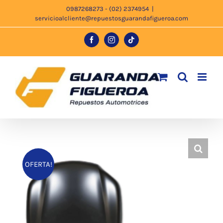
Saltar
0987268273 - (02) 2374954
|
servicioalcliente@repuestosguarandafigueroa.com
al
contenido
Facebook
Instagram
Tiktok
OFERTA!