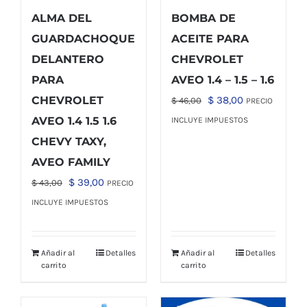
ALMA DEL
BOMBA DE
GUARDACHOQUE
ACEITE PARA
DELANTERO
CHEVROLET
PARA
AVEO 1.4 – 1.5 – 1.6
El
El
CHEVROLET
$
38,00
$
46,00
PRECIO
precio
precio
AVEO 1.4 1.5 1.6
INCLUYE IMPUESTOS
original
actual
CHEVY TAXY,
era:
es:
AVEO FAMILY
$ 46,00.
$ 38,00.
El
El
$
39,00
$
43,00
PRECIO
precio
precio
INCLUYE IMPUESTOS
original
actual
era:
es:
Añadir al
Detalles
Añadir al
Detalles
$ 43,00.
$ 39,00.
carrito
carrito