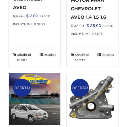
MOTOR PARA
AVEO
CHEVROLET
El
El
$
2,00
$
3,50
PRECIO
AVEO 1.4 1.5 1.6
precio
precio
INCLUYE IMPUESTOS
El
El
$
29,00
$
32,00
PRECIO
original
actual
precio
precio
INCLUYE IMPUESTOS
era:
es:
original
actual
$ 3,50.
$ 2,00.
era:
es:
Añadir al
Detalles
Añadir al
Detalles
$ 32,00.
$ 29,00.
carrito
carrito
OFERTA!
OFERTA!