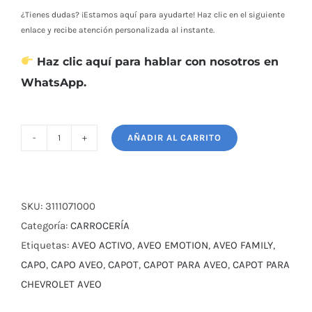
¿Tienes dudas? ¡Estamos aquí para ayudarte! Haz clic en el siguiente
enlace y recibe atención personalizada al instante.
Haz clic aquí para hablar con nosotros en
WhatsApp.
AÑADIR AL CARRITO
CAPÓ
CHEVROLET
AVEO
ACTIVO
SKU:
3111071000
1.4-
Categoría:
CARROCERÍA
1.6
Etiquetas:
AVEO ACTIVO
,
AVEO EMOTION
,
AVEO FAMILY
,
-
CAPO
,
CAPO AVEO
,
CAPOT
,
CAPOT PARA AVEO
,
CAPOT PARA
AVEO
CHEVROLET AVEO
FAMILY