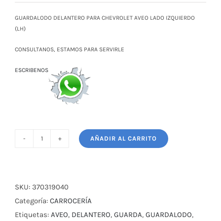
original
actual
era:
es:
GUARDALODO DELANTERO PARA CHEVROLET AVEO LADO IZQUIERDO
$ 17,00.
$ 14,50.
(LH)
CONSULTANOS, ESTAMOS PARA SERVIRLE
ESCRIBENOS
AÑADIR AL CARRITO
GUARDALODO
DELANTERO
PARA
CHEVROLET
SKU:
370319040
AVEO
Categoría:
CARROCERÍA
LH
Etiquetas:
AVEO
,
DELANTERO
,
GUARDA
,
GUARDALODO
,