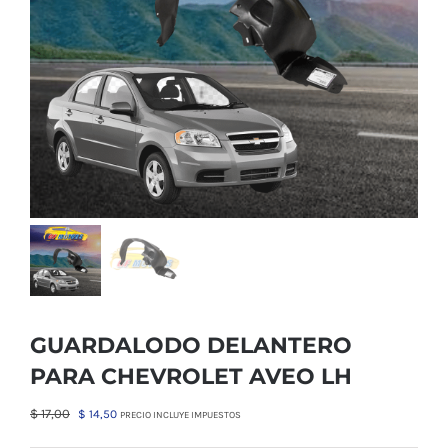
GUARDALODO DELANTERO
PARA CHEVROLET AVEO LH
El
El
$
17,00
$
14,50
PRECIO INCLUYE IMPUESTOS
precio
precio