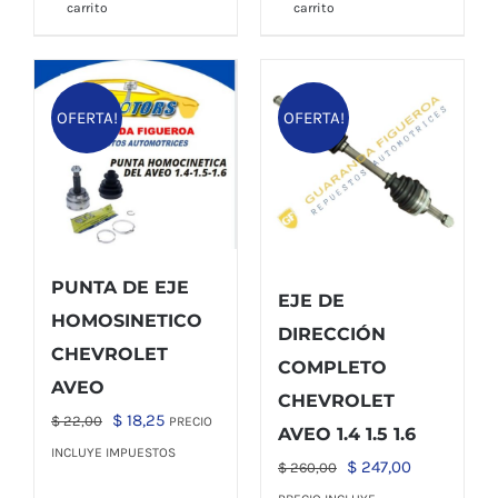
carrito
carrito
OFERTA!
OFERTA!
PUNTA DE EJE
EJE DE
HOMOSINETICO
DIRECCIÓN
CHEVROLET
COMPLETO
AVEO
CHEVROLET
El
El
$
18,25
$
22,00
PRECIO
AVEO 1.4 1.5 1.6
precio
precio
INCLUYE IMPUESTOS
El
El
$
247,00
$
260,00
original
actual
precio
precio