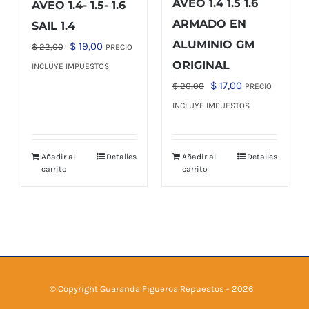
AVEO 1.4 1.5 1.6
AVEO 1.4- 1.5- 1.6
ARMADO EN
SAIL 1.4
ALUMINIO GM
El
El
$
19,00
$
22,00
PRECIO
ORIGINAL
precio
precio
INCLUYE IMPUESTOS
original
actual
El
El
$
17,00
$
20,00
PRECIO
era:
es:
precio
precio
INCLUYE IMPUESTOS
$ 22,00.
$ 19,00.
original
actual
era:
es:
Añadir al
Detalles
Añadir al
Detalles
$ 20,00.
$ 17,00.
carrito
carrito
© Copyright Guaranda Figueroa Repuestos -
2026