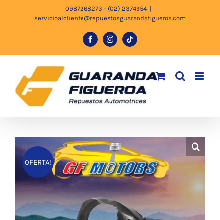
Saltar
0987268273 - (02) 2374954
|
servicioalcliente@repuestosguarandafigueroa.com
al
contenido
Facebook
Instagram
Tiktok
OFERTA!