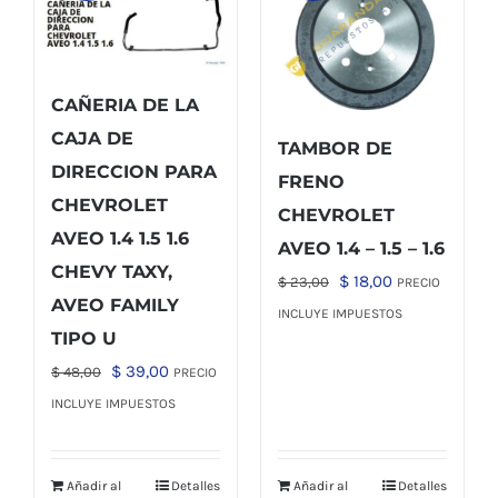
CAÑERIA DE LA
CAJA DE
TAMBOR DE
DIRECCION PARA
FRENO
CHEVROLET
CHEVROLET
AVEO 1.4 1.5 1.6
AVEO 1.4 – 1.5 – 1.6
CHEVY TAXY,
El
El
$
18,00
$
23,00
PRECIO
AVEO FAMILY
precio
precio
INCLUYE IMPUESTOS
TIPO U
original
actual
El
El
$
39,00
era:
es:
$
48,00
PRECIO
precio
precio
$ 23,00.
$ 18,00.
INCLUYE IMPUESTOS
original
actual
era:
es:
Añadir al
Detalles
Añadir al
Detalles
$ 48,00.
$ 39,00.