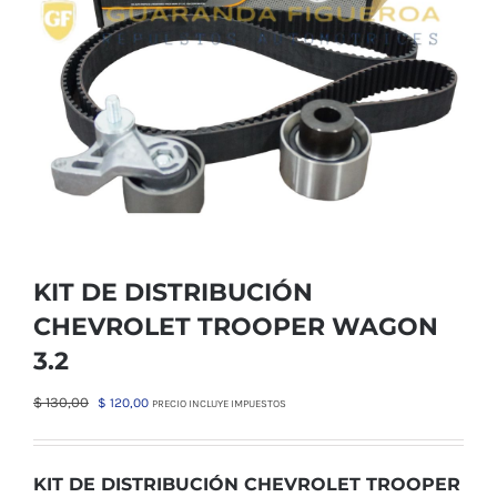
KIT DE DISTRIBUCIÓN
CHEVROLET TROOPER WAGON
3.2
El
El
$
130,00
$
120,00
PRECIO INCLUYE IMPUESTOS
precio
precio
original
actual
era:
es:
KIT DE DISTRIBUCIÓN CHEVROLET TROOPER