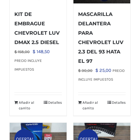
KIT DE
MASCARILLA
EMBRAGUE
DELANTERA
CHEVROLET LUV
PARA
DMAX 2.5 DIESEL
CHEVROLET LUV
El
El
$
148,50
2.3 DEL 93 HATA
$
158,00
precio
precio
EL 97
PRECIO INCLUYE
original
actual
IMPUESTOS
El
El
$
25,00
$
30,00
PRECIO
era:
es:
precio
precio
INCLUYE IMPUESTOS
$ 158,00.
$ 148,50.
original
actual
era:
es:
Añadir al
Detalles
Añadir al
Detalles
$ 30,00.
$ 25,00.
carrito
carrito
OFERTA!
OFERTA!