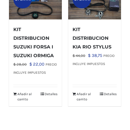
KIT
KIT
DISTRIBUCION
DISTRIBUCION
SUZUKI FORSA I
KIA RIO STYLUS
El
El
SUZUKI ORMIGA
$
38,75
$
44,00
PRECIO
precio
precio
El
El
$
22,00
INCLUYE IMPUESTOS
$
28,00
PRECIO
original
actual
precio
precio
INCLUYE IMPUESTOS
era:
es:
original
actual
$ 44,00.
$ 38,75.
era:
es:
Añadir al
Detalles
Añadir al
Detalles
$ 28,00.
$ 22,00.
carrito
carrito