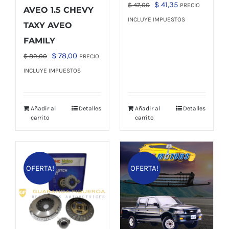
El
El
$
41,35
$
47,00
PRECIO
AVEO 1.5 CHEVY
precio
precio
INCLUYE IMPUESTOS
TAXY AVEO
original
actual
FAMILY
era:
es:
El
El
$
78,00
$
89,00
PRECIO
$ 47,00.
$ 41,35.
precio
precio
INCLUYE IMPUESTOS
original
actual
era:
es:
Añadir al
Detalles
Añadir al
Detalles
$ 89,00.
$ 78,00.
carrito
carrito
OFERTA!
OFERTA!