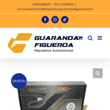
Saltar
0987268273 - (02) 2374954
|
servicioalcliente@repuestosguarandafigueroa.com
al
contenido
Facebook
Instagram
Tiktok
OFERTA!