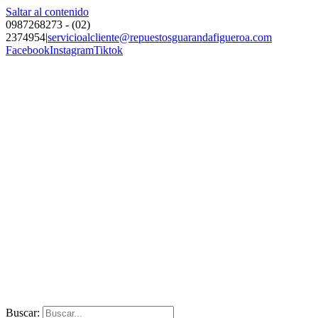
Saltar al contenido
0987268273 - (02)
2374954
|
servicioalcliente@repuestosguarandafigueroa.com
Facebook
Instagram
Tiktok
Buscar: