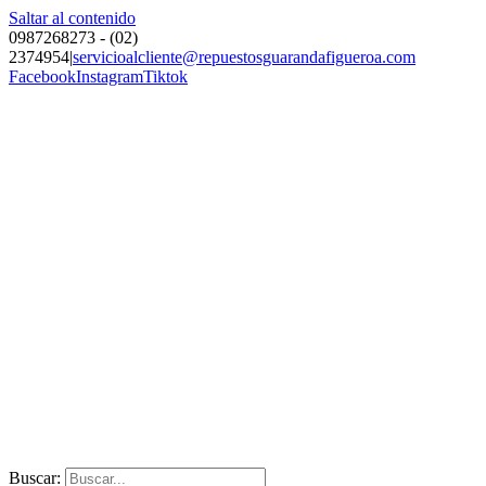
Saltar al contenido
0987268273 - (02)
2374954
|
servicioalcliente@repuestosguarandafigueroa.com
Facebook
Instagram
Tiktok
Buscar: