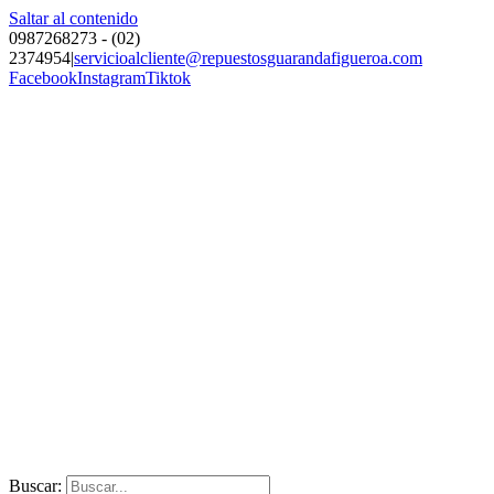
Saltar al contenido
0987268273 - (02)
2374954
|
servicioalcliente@repuestosguarandafigueroa.com
Facebook
Instagram
Tiktok
Buscar: