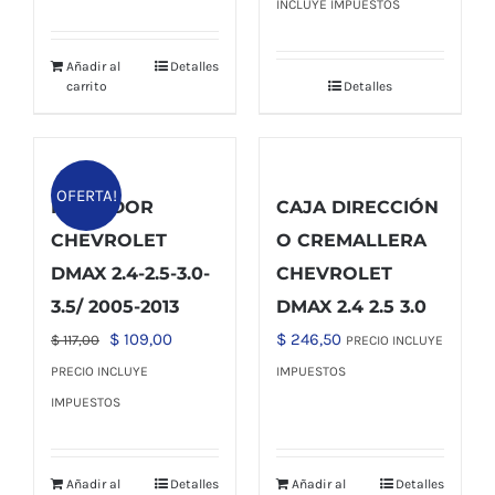
original
actual
precio
precio
INCLUYE IMPUESTOS
era:
es:
original
actual
$ 53,00.
$ 47,00.
era:
es:
Añadir al
Detalles
carrito
Detalles
$ 31,00.
$ 27,00.
OFERTA!
RADIADOR
CAJA DIRECCIÓN
CHEVROLET
O CREMALLERA
DMAX 2.4-2.5-3.0-
CHEVROLET
3.5/ 2005-2013
DMAX 2.4 2.5 3.0
El
El
$
109,00
$
246,50
$
117,00
PRECIO INCLUYE
precio
precio
PRECIO INCLUYE
IMPUESTOS
original
actual
IMPUESTOS
era:
es:
$ 117,00.
$ 109,00.
Añadir al
Detalles
Añadir al
Detalles