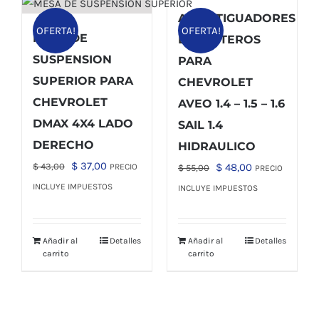
AMORTIGUADORES
OFERTA!
OFERTA!
MESA DE
DELANTEROS
SUSPENSION
PARA
SUPERIOR PARA
CHEVROLET
CHEVROLET
AVEO 1.4 – 1.5 – 1.6
DMAX 4X4 LADO
SAIL 1.4
DERECHO
HIDRAULICO
El
El
$
37,00
El
El
$
43,00
$
48,00
PRECIO
$
55,00
PRECIO
precio
precio
precio
precio
INCLUYE IMPUESTOS
INCLUYE IMPUESTOS
original
actual
original
actual
era:
es:
era:
es:
Añadir al
Detalles
Añadir al
Detalles
$ 43,00.
$ 37,00.
$ 55,00.
$ 48,00.
carrito
carrito