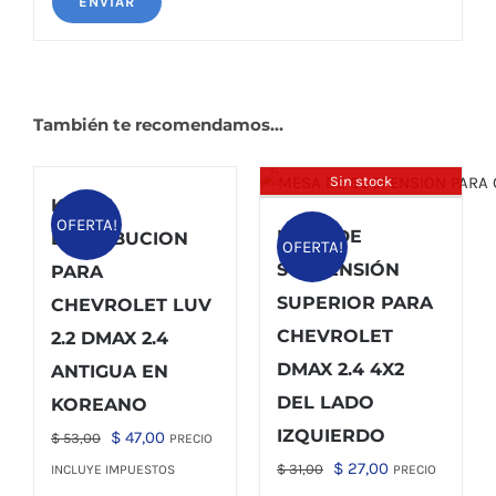
También te recomendamos…
Sin stock
KIT DE
OFERTA!
MESA DE
DISTRIBUCION
OFERTA!
SUSPENSIÓN
PARA
SUPERIOR PARA
CHEVROLET LUV
CHEVROLET
2.2 DMAX 2.4
DMAX 2.4 4X2
ANTIGUA EN
DEL LADO
KOREANO
IZQUIERDO
El
El
$
47,00
$
53,00
PRECIO
precio
precio
El
El
$
27,00
$
31,00
INCLUYE IMPUESTOS
PRECIO