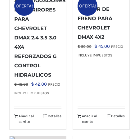
AMORTIGUADORES
OFERTA!
OFERTA!
TAMBOR DE
POSTERIRORES
FRENO PARA
PARA
CHEVROLET
CHEVROLET
DMAX 4X2
DMAX 2.4 3.5 3.0
El
El
$
45,00
4X4
$
50,00
PRECIO
precio
precio
INCLUYE IMPUESTOS
REFORZADOS G
original
actual
CONTROL
era:
es:
HIDRAULICOS
$ 50,00.
$ 45,00.
El
El
$
42,00
$
48,00
PRECIO
precio
precio
INCLUYE IMPUESTOS
original
actual
era:
es:
Añadir al
Detalles
Añadir al
Detalles
$ 48,00.
$ 42,00.
carrito
carrito