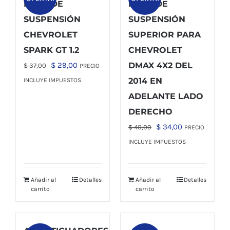
MESA DE
MESA DE
SUSPENSIÓN
SUSPENSIÓN
CHEVROLET
SUPERIOR PARA
SPARK GT 1.2
CHEVROLET
El
El
$
29,00
DMAX 4X2 DEL
$
37,00
PRECIO
precio
precio
2014 EN
INCLUYE IMPUESTOS
original
actual
ADELANTE LADO
era:
es:
DERECHO
$ 37,00.
$ 29,00.
El
El
$
34,00
$
40,00
PRECIO
precio
precio
INCLUYE IMPUESTOS
original
actual
era:
es:
Añadir al
Detalles
Añadir al
Detalles
$ 40,00.
$ 34,00.
carrito
carrito