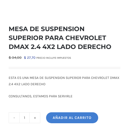
MESA DE SUSPENSION
SUPERIOR PARA CHEVROLET
DMAX 2.4 4X2 LADO DERECHO
El
El
$
34,00
$
27,70
PRECIO INCLUYE IMPUESTOS
precio
precio
original
actual
era:
es:
ESTA ES UNA MESA DE SUSPENSION SUPERIOR PARA CHEVROLET DMAX
$ 34,00.
$ 27,70.
2.4 4X2 LADO DERECHO
CONSULTANOS, ESTAMOS PARA SERVIRLE
AÑADIR AL CARRITO
MESA