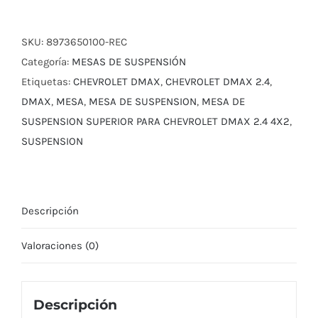
DE
SUSPENSION
SUPERIOR
SKU:
8973650100-REC
PARA
Categoría:
MESAS DE SUSPENSIÓN
CHEVROLET
Etiquetas:
CHEVROLET DMAX
,
CHEVROLET DMAX 2.4
,
DMAX
DMAX
,
MESA
,
MESA DE SUSPENSION
,
MESA DE
2.4
SUSPENSION SUPERIOR PARA CHEVROLET DMAX 2.4 4X2
,
4X2
SUSPENSION
LADO
DERECHO
cantidad
Descripción
Valoraciones (0)
Descripción