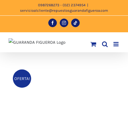
Saltar
0987268273 - (02) 2374954
|
servicioalcliente@repuestosguarandafigueroa.com
al
contenido
Facebook
Instagram
Tiktok
OFERTA!