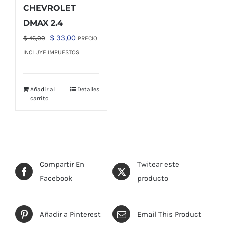
CHEVROLET
DMAX 2.4
El
El
$
33,00
$
46,00
PRECIO
precio
precio
INCLUYE IMPUESTOS
original
actual
era:
es:
Añadir al
Detalles
$ 46,00.
$ 33,00.
carrito
Compartir En
Twitear este
Facebook
producto
Añadir a Pinterest
Email This Product