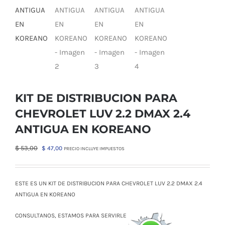
KIT DE DISTRIBUCION PARA
CHEVROLET LUV 2.2 DMAX 2.4
ANTIGUA EN KOREANO
El
El
$
53,00
$
47,00
PRECIO INCLUYE IMPUESTOS
precio
precio
original
actual
era:
es:
ESTE ES UN KIT DE DISTRIBUCION PARA CHEVROLET LUV 2.2 DMAX 2.4
$ 53,00.
$ 47,00.
ANTIGUA EN KOREANO
CONSULTANOS, ESTAMOS PARA SERVIRLE