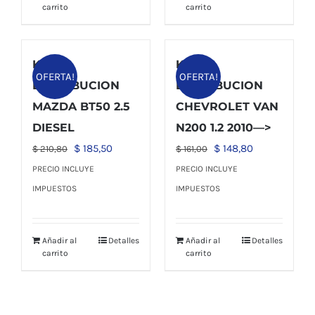
$ 50,00.
$ 44,00.
carrito
carrito
KIT
KIT
OFERTA!
OFERTA!
DISTRIBUCION
DISTRIBUCION
MAZDA BT50 2.5
CHEVROLET VAN
DIESEL
N200 1.2 2010—>
El
El
El
El
$
185,50
$
148,80
$
210,80
$
161,00
precio
precio
precio
precio
PRECIO INCLUYE
PRECIO INCLUYE
original
actual
original
actual
IMPUESTOS
IMPUESTOS
era:
es:
era:
es:
$ 210,80.
$ 185,50.
$ 161,00.
$ 148,80.
Añadir al
Detalles
Añadir al
Detalles
carrito
carrito