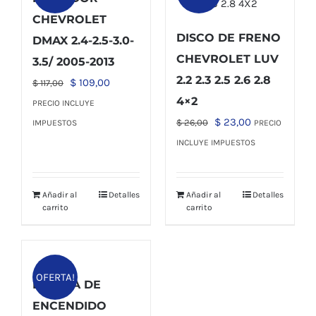
CHEVROLET
DISCO DE FRENO
DMAX 2.4-2.5-3.0-
CHEVROLET LUV
3.5/ 2005-2013
2.2 2.3 2.5 2.6 2.8
El
El
$
109,00
$
117,00
4×2
precio
precio
PRECIO INCLUYE
original
actual
El
El
$
23,00
$
26,00
IMPUESTOS
PRECIO
era:
es:
precio
precio
INCLUYE IMPUESTOS
$ 117,00.
$ 109,00.
original
actual
era:
es:
Añadir al
Detalles
Añadir al
Detalles
$ 26,00.
$ 23,00.
carrito
carrito
OFERTA!
BOBINA DE
ENCENDIDO