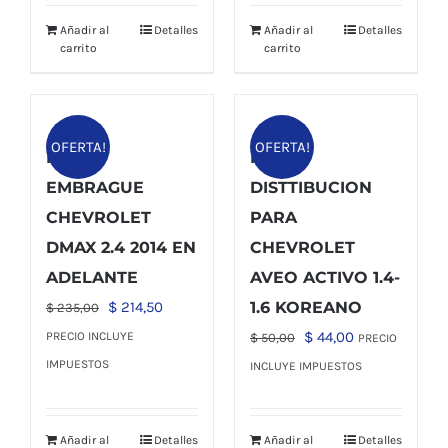
era:
es:
Añadir al
Detalles
Añadir al
Detalles
$ 34,00.
$ 27,70.
carrito
carrito
OFERTA!
OFERTA!
KIT DE
KIT DE
EMBRAGUE
DISTTIBUCION
CHEVROLET
PARA
DMAX 2.4 2014 EN
CHEVROLET
ADELANTE
AVEO ACTIVO 1.4-
El
El
$
214,50
1.6 KOREANO
$
235,00
precio
precio
El
El
$
44,00
PRECIO INCLUYE
$
50,00
PRECIO
original
actual
precio
precio
IMPUESTOS
INCLUYE IMPUESTOS
era:
es:
original
actual
$ 235,00.
$ 214,50.
era:
es:
Añadir al
Detalles
Añadir al
Detalles