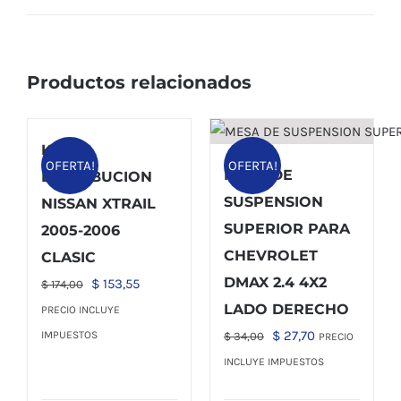
Productos relacionados
KIT
OFERTA!
OFERTA!
MESA DE
DISTRIBUCION
SUSPENSION
NISSAN XTRAIL
SUPERIOR PARA
2005-2006
CHEVROLET
CLASIC
DMAX 2.4 4X2
El
El
$
153,55
$
174,00
precio
precio
LADO DERECHO
PRECIO INCLUYE
original
actual
El
El
$
27,70
IMPUESTOS
$
34,00
PRECIO
era:
es:
precio
precio
INCLUYE IMPUESTOS
$ 174,00.
$ 153,55.
original
actual