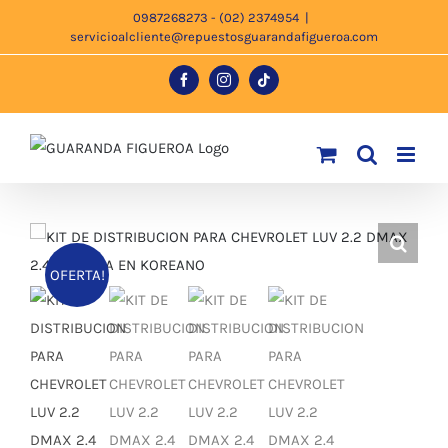
Saltar
0987268273 - (02) 2374954
|
servicioalcliente@repuestosguarandafigueroa.com
al
contenido
Facebook
Instagram
Tiktok
OFERTA!