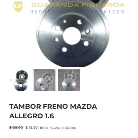
TAMBOR FRENO MAZDA
ALLEGRO 1.6
El
El
$
25,00
$
19,50
PRECIO INCLUYE IMPUESTOS
precio
precio