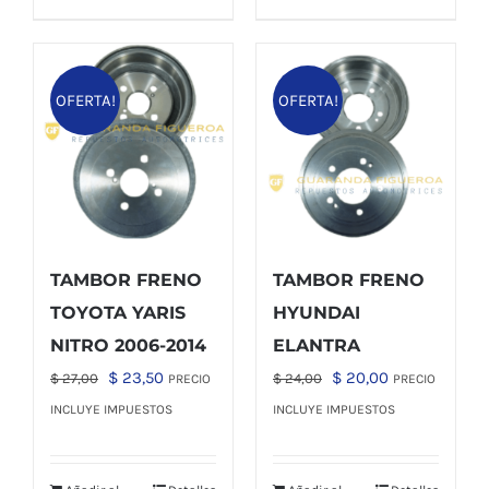
OFERTA!
OFERTA!
TAMBOR FRENO
TAMBOR FRENO
TOYOTA YARIS
HYUNDAI
NITRO 2006-2014
ELANTRA
El
El
El
El
$
23,50
$
20,00
$
27,00
$
24,00
PRECIO
PRECIO
precio
precio
precio
precio
INCLUYE IMPUESTOS
INCLUYE IMPUESTOS
original
actual
original
actual
era:
es:
era:
es: