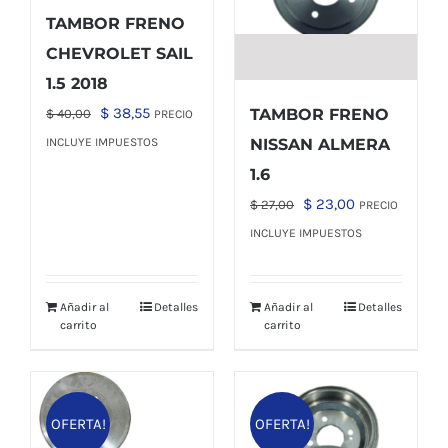
TAMBOR FRENO
CHEVROLET SAIL
1.5 2018
El
El
$
38,55
TAMBOR FRENO
$
40,00
PRECIO
precio
precio
INCLUYE IMPUESTOS
NISSAN ALMERA
original
actual
1.6
era:
es:
El
El
$
23,00
$
27,00
PRECIO
$ 40,00.
$ 38,55.
precio
precio
INCLUYE IMPUESTOS
original
actual
era:
es:
Añadir al
Detalles
Añadir al
Detalles
$ 27,00.
$ 23,00.
carrito
carrito
OFERTA!
OFERTA!