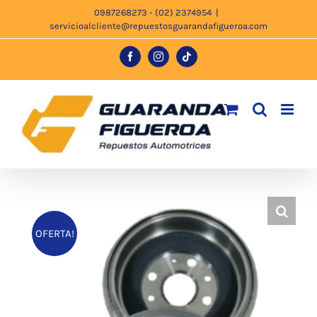
Saltar
0987268273 - (02) 2374954
|
servicioalcliente@repuestosguarandafigueroa.com
al
contenido
Facebook
Instagram
Tiktok
OFERTA!