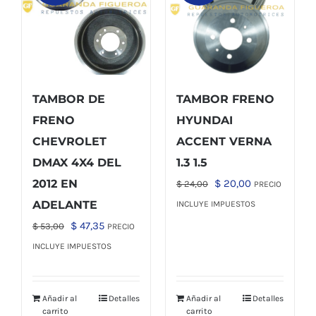
TAMBOR DE
TAMBOR FRENO
FRENO
HYUNDAI
CHEVROLET
ACCENT VERNA
DMAX 4X4 DEL
1.3 1.5
El
El
2012 EN
$
20,00
$
24,00
PRECIO
precio
precio
ADELANTE
INCLUYE IMPUESTOS
original
actual
El
El
$
47,35
$
53,00
PRECIO
era:
es:
precio
precio
INCLUYE IMPUESTOS
$ 24,00.
$ 20,00.
original
actual
era:
es:
Añadir al
Detalles
Añadir al
Detalles
$ 53,00.
$ 47,35.
carrito
carrito