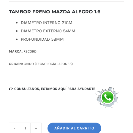
original
actual
era:
es:
TAMBOR FRENO MAZDA ALEGRO 1.6
$ 25,00.
$ 19,50.
DIAMETRO INTERNO 21CM
DIAMETRO EXTERNO 54MM
PROFUNDIDAD 58MM
MARCA:
RECORD
ORIGEN:
CHINO (TECNOLOGÍA JAPONES)
👉 CONSULTANOS, ESTAMOS AQUÍ PARA AYUDARTE
AÑADIR AL CARRITO
TAMBOR