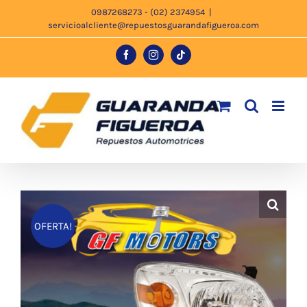
Saltar
0987268273 - (02) 2374954
|
servicioalcliente@repuestosguarandafigueroa.com
al
contenido
Facebook
Instagram
Tiktok
OFERTA!