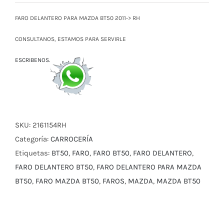
original
actual
era:
es:
FARO DELANTERO PARA MAZDA BT50 2011-> RH
$ 100,00.
$ 89,00.
CONSULTANOS, ESTAMOS PARA SERVIRLE
ESCRIBENOS.
SKU:
2161154RH
Categoría:
CARROCERÍA
Etiquetas:
BT50
,
FARO
,
FARO BT50
,
FARO DELANTERO
,
FARO DELANTERO BT50
,
FARO DELANTERO PARA MAZDA
BT50
,
FARO MAZDA BT50
,
FAROS
,
MAZDA
,
MAZDA BT50