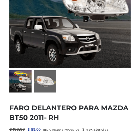
FARO DELANTERO PARA MAZDA
BT50 2011- RH
El
El
$
100,00
$
89,00
Sin existencias
PRECIO INCLUYE IMPUESTOS
precio
precio