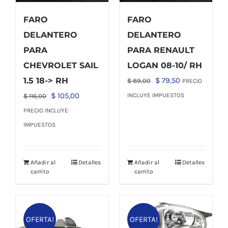
FARO
FARO
DELANTERO
DELANTERO
PARA
PARA RENAULT
CHEVROLET SAIL
LOGAN 08-10/ RH
El
El
1.5 18-> RH
$
79,50
$
89,00
PRECIO
precio
precio
El
El
$
105,00
INCLUYE IMPUESTOS
$
116,00
original
actual
precio
precio
PRECIO INCLUYE
era:
es:
original
actual
IMPUESTOS
$ 89,00.
$ 79,50.
era:
es:
$ 116,00.
$ 105,00.
Añadir al
Detalles
Añadir al
Detalles
carrito
carrito
OFERTA!
OFERTA!