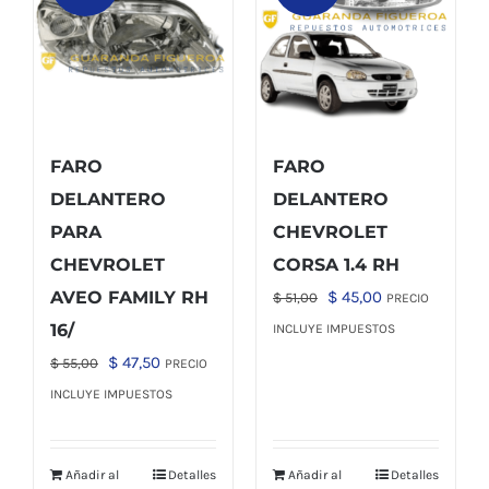
FARO
FARO
DELANTERO
DELANTERO
PARA
CHEVROLET
CHEVROLET
CORSA 1.4 RH
El
El
AVEO FAMILY RH
$
45,00
$
51,00
PRECIO
precio
precio
16/
INCLUYE IMPUESTOS
original
actual
El
El
$
47,50
$
55,00
PRECIO
era:
es:
precio
precio
INCLUYE IMPUESTOS
$ 51,00.
$ 45,00.
original
actual
era:
es:
Añadir al
Detalles
Añadir al
Detalles
$ 55,00.
$ 47,50.