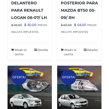
DELANTERO
POSTERIOR PARA
PARA RENAULT
MAZDA BT50 05-
LOGAN 06-07/ LH
09/ RH
El
El
El
El
$
40,00
$
54,00
$
45,00
$
62,00
PRECIO
PRECIO
precio
precio
precio
precio
INCLUYE IMPUESTOS
INCLUYE IMPUESTOS
original
actual
original
actual
era:
es:
era:
es:
Añadir al
Detalles
Añadir al
Detalles
$ 45,00.
$ 40,00.
$ 62,00.
$ 54,00.
carrito
carrito
OFERTA!
OFERTA!