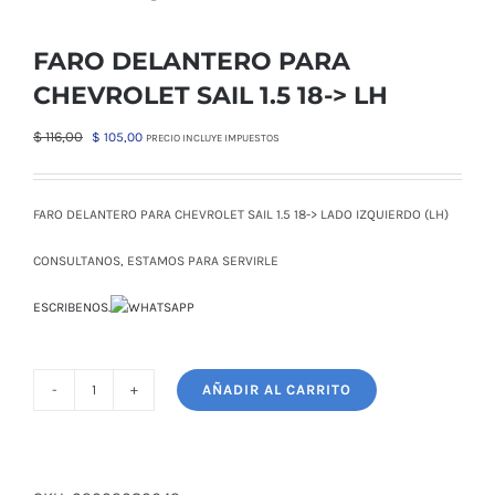
FARO DELANTERO PARA
CHEVROLET SAIL 1.5 18-> LH
El
El
$
116,00
$
105,00
PRECIO INCLUYE IMPUESTOS
precio
precio
original
actual
era:
es:
FARO DELANTERO PARA CHEVROLET SAIL 1.5 18-> LADO IZQUIERDO (LH)
$ 116,00.
$ 105,00.
CONSULTANOS, ESTAMOS PARA SERVIRLE
ESCRIBENOS.
AÑADIR AL CARRITO
FARO
DELANTERO
PARA