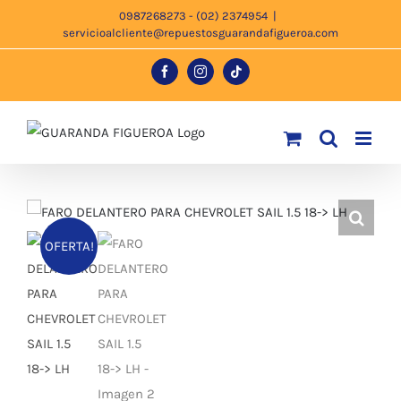
Saltar
0987268273 - (02) 2374954
|
servicioalcliente@repuestosguarandafigueroa.com
al
contenido
Facebook
Instagram
Tiktok
OFERTA!