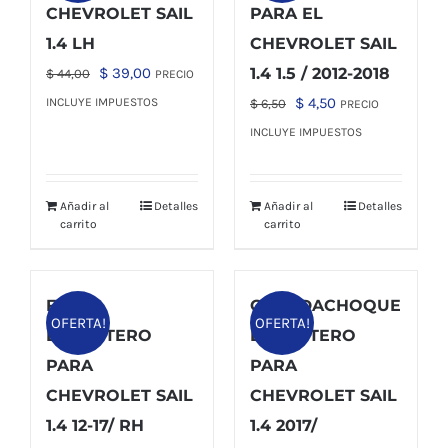
CHEVROLET SAIL
PARA EL
1.4 LH
CHEVROLET SAIL
El
El
$
39,00
1.4 1.5 / 2012-2018
$
44,00
PRECIO
precio
precio
El
El
$
4,50
INCLUYE IMPUESTOS
$
6,50
PRECIO
original
actual
precio
precio
INCLUYE IMPUESTOS
era:
es:
original
actual
$ 44,00.
$ 39,00.
era:
es:
Añadir al
Detalles
Añadir al
Detalles
$ 6,50.
$ 4,50.
carrito
carrito
FARO
GUARDACHOQUE
OFERTA!
OFERTA!
DELANTERO
DELANTERO
PARA
PARA
CHEVROLET SAIL
CHEVROLET SAIL
1.4 12-17/ RH
1.4 2017/