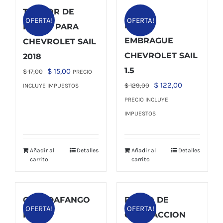
TAMBOR DE
OFERTA!
OFERTA!
KIT DE
FRENO PARA
EMBRAGUE
CHEVROLET SAIL
CHEVROLET SAIL
2018
1.5
El
El
$
15,00
$
17,00
PRECIO
precio
precio
El
El
$
122,00
$
129,00
INCLUYE IMPUESTOS
original
actual
precio
precio
PRECIO INCLUYE
era:
es:
original
actual
IMPUESTOS
$ 17,00.
$ 15,00.
era:
es:
$ 129,00.
$ 122,00.
Añadir al
Detalles
Añadir al
Detalles
carrito
carrito
GUARDAFANGO
FILTRO DE
OFERTA!
OFERTA!
PARA
CALEFACCION