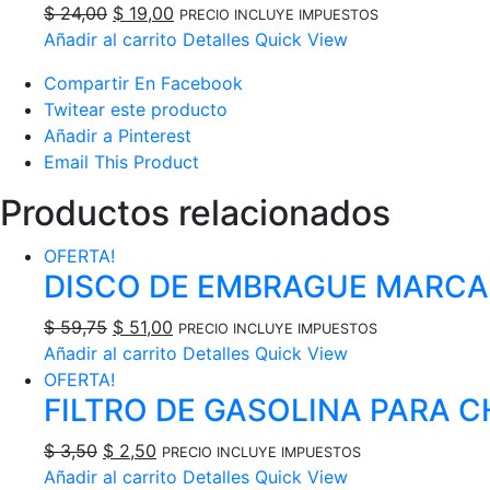
El
El
$
24,00
$
19,00
PRECIO INCLUYE IMPUESTOS
precio
precio
Añadir al carrito
Detalles
Quick View
original
actual
Compartir En Facebook
era:
es:
Twitear este producto
$ 24,00.
$ 19,00.
Añadir a Pinterest
Email This Product
Productos relacionados
OFERTA!
DISCO DE EMBRAGUE MARCA V
El
El
$
59,75
$
51,00
PRECIO INCLUYE IMPUESTOS
precio
precio
Añadir al carrito
Detalles
Quick View
original
actual
OFERTA!
FILTRO DE GASOLINA PARA CH
era:
es:
$ 59,75.
$ 51,00.
El
El
$
3,50
$
2,50
PRECIO INCLUYE IMPUESTOS
precio
precio
Añadir al carrito
Detalles
Quick View