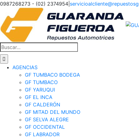
Saltar
0987268273 - (02) 2374954
|
servicioalcliente@repuestos
al
Facebook
Instagram
Tiktok
contenido
Buscar:
AGENCIAS
GF TUMBACO BODEGA
GF TUMBACO
GF YARUQUI
GF EL INCA
GF CALDERÓN
GF MITAD DEL MUNDO
GF SELVA ALEGRE
GF OCCIDENTAL
GF LABRADOR