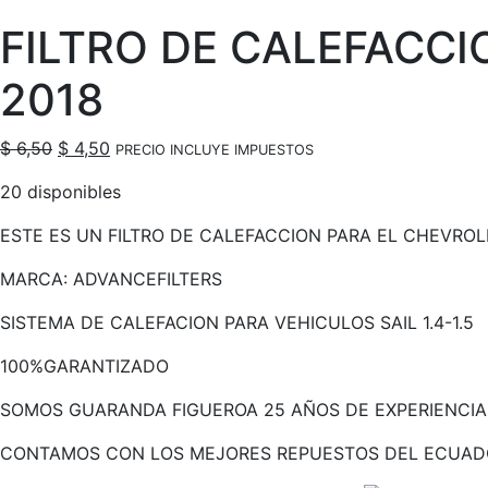
FILTRO DE CALEFACCIO
2018
El
El
$
6,50
$
4,50
PRECIO INCLUYE IMPUESTOS
precio
precio
20 disponibles
original
actual
era:
es:
ESTE ES UN FILTRO DE CALEFACCION PARA EL CHEVROLET 
$ 6,50.
$ 4,50.
MARCA: ADVANCEFILTERS
SISTEMA DE CALEFACION PARA VEHICULOS SAIL 1.4-1.5
100%GARANTIZADO
SOMOS GUARANDA FIGUEROA 25 AÑOS DE EXPERIENCIA
CONTAMOS CON LOS MEJORES REPUESTOS DEL ECUAD