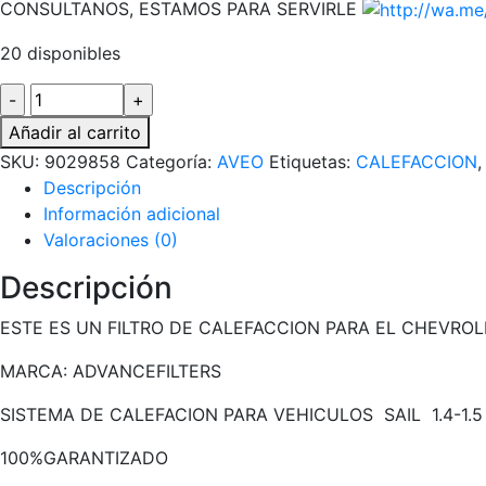
CONSULTANOS, ESTAMOS PARA SERVIRLE
20 disponibles
FILTRO
DE
Añadir al carrito
CALEFACCION
SKU:
9029858
Categoría:
AVEO
Etiquetas:
CALEFACCION
PARA
Descripción
EL
Información adicional
CHEVROLET
Valoraciones (0)
SAIL
1.4
Descripción
1.5
ESTE ES UN FILTRO DE CALEFACCION PARA EL CHEVROLET 
/
2012-
MARCA: ADVANCEFILTERS
2018
cantidad
SISTEMA DE CALEFACION PARA VEHICULOS SAIL 1.4-1.5
100%GARANTIZADO