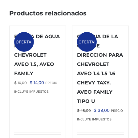
Productos relacionados
BOMBA DE AGUA
CAÑERIA DE LA
OFERTA!
OFERTA!
PARA
CAJA DE
CHEVROLET
DIRECCION PARA
AVEO 1.5, AVEO
CHEVROLET
FAMILY
AVEO 1.4 1.5 1.6
El
El
$
14,00
CHEVY TAXY,
$
16,00
PRECIO
precio
precio
AVEO FAMILY
INCLUYE IMPUESTOS
original
actual
TIPO U
era:
es:
El
El
$
39,00
$
48,00
PRECIO
$ 16,00.
$ 14,00.
precio
precio
INCLUYE IMPUESTOS
original
actual
era:
es: