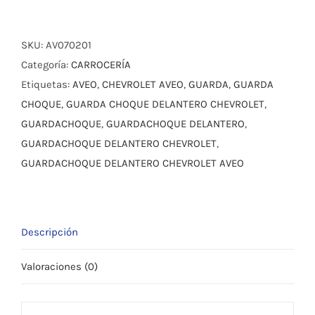
DELANTERO
PARA
CHEVROLET
SKU:
AV070201
AVEO
Categoría:
CARROCERÍA
EMOTION
Etiquetas:
AVEO
,
CHEVROLET AVEO
,
GUARDA
,
GUARDA
cantidad
CHOQUE
,
GUARDA CHOQUE DELANTERO CHEVROLET
,
GUARDACHOQUE
,
GUARDACHOQUE DELANTERO
,
GUARDACHOQUE DELANTERO CHEVROLET
,
GUARDACHOQUE DELANTERO CHEVROLET AVEO
Descripción
Valoraciones (0)