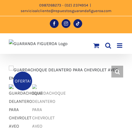
Saltar
0987268273 - (02) 2374954
|
servicioalcliente@repuestosguarandafigueroa.com
al
contenido
Facebook
Instagram
Tiktok
OFERTA!