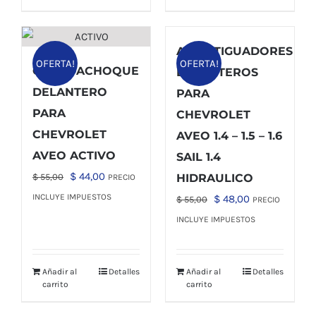
AMORTIGUADORES
OFERTA!
OFERTA!
GUARDACHOQUE
DELANTEROS
DELANTERO
PARA
PARA
CHEVROLET
CHEVROLET
AVEO 1.4 – 1.5 – 1.6
AVEO ACTIVO
SAIL 1.4
El
El
$
44,00
$
55,00
HIDRAULICO
PRECIO
precio
precio
INCLUYE IMPUESTOS
El
El
$
48,00
$
55,00
PRECIO
original
actual
precio
precio
INCLUYE IMPUESTOS
era:
es:
original
actual
$ 55,00.
$ 44,00.
era:
es:
Añadir al
Detalles
Añadir al
Detalles
$ 55,00.
$ 48,00.
carrito
carrito