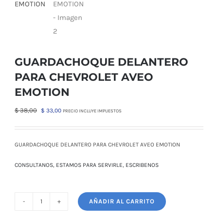
GUARDACHOQUE DELANTERO
PARA CHEVROLET AVEO
EMOTION
El
El
$
38,00
$
33,00
PRECIO INCLUYE IMPUESTOS
precio
precio
original
actual
era:
es:
GUARDACHOQUE DELANTERO PARA CHEVROLET AVEO EMOTION
$ 38,00.
$ 33,00.
CONSULTANOS, ESTAMOS PARA SERVIRLE, ESCRIBENOS
AÑADIR AL CARRITO
GUARDACHOQUE