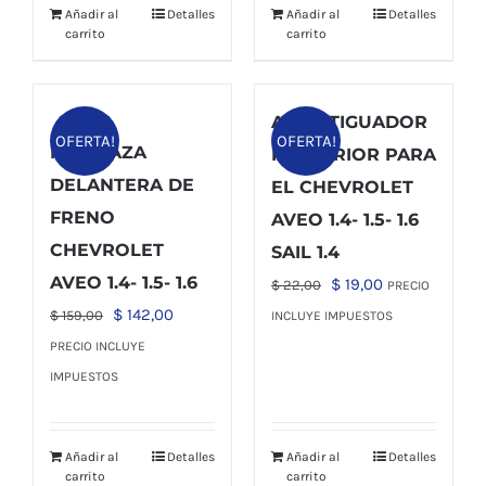
Añadir al
Detalles
Añadir al
Detalles
$ 48,00.
$ 39,00.
carrito
carrito
AMORTIGUADOR
OFERTA!
OFERTA!
MORDAZA
POSTERIOR PARA
DELANTERA DE
EL CHEVROLET
FRENO
AVEO 1.4- 1.5- 1.6
CHEVROLET
SAIL 1.4
AVEO 1.4- 1.5- 1.6
El
El
$
19,00
$
22,00
PRECIO
El
El
precio
precio
$
142,00
$
159,00
INCLUYE IMPUESTOS
precio
precio
original
actual
PRECIO INCLUYE
original
actual
era:
es:
IMPUESTOS
era:
es:
$ 22,00.
$ 19,00.
$ 159,00.
$ 142,00.
Añadir al
Detalles
Añadir al
Detalles
carrito
carrito