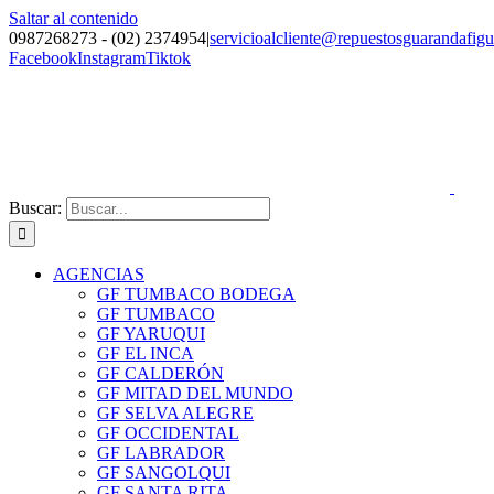
Saltar al contenido
0987268273 - (02) 2374954
|
servicioalcliente@repuestosguarandafig
Facebook
Instagram
Tiktok
Buscar:
AGENCIAS
GF TUMBACO BODEGA
GF TUMBACO
GF YARUQUI
GF EL INCA
GF CALDERÓN
GF MITAD DEL MUNDO
GF SELVA ALEGRE
GF OCCIDENTAL
GF LABRADOR
GF SANGOLQUI
GF SANTA RITA