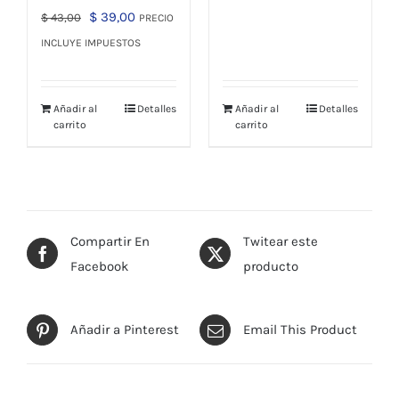
El
El
$
39,00
$ 22,00.
$ 19,00.
$
43,00
PRECIO
precio
precio
INCLUYE IMPUESTOS
original
actual
era:
es:
Añadir al
Detalles
Añadir al
Detalles
$ 43,00.
$ 39,00.
carrito
carrito
Compartir En
Twitear este
Facebook
producto
Añadir a Pinterest
Email This Product