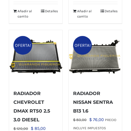
era:
es:
era:
es:
Añadir al
Detalles
Añadir al
Detalles
$ 47,00.
$ 42,00.
$ 50,00.
$ 43,00.
carrito
carrito
OFERTA!
OFERTA!
RADIADOR
RADIADOR
CHEVROLET
NISSAN SENTRA
DMAX RT50 2.5
B13 1.6
El
El
3.0 DIESEL
$
76,00
$
83,00
PRECIO
precio
precio
El
El
$
85,00
INCLUYE IMPUESTOS
$
120,00