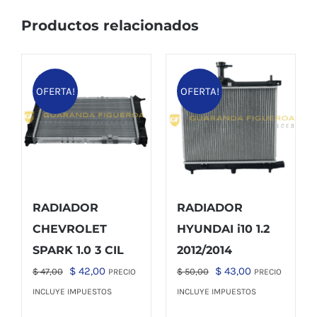
Productos relacionados
OFERTA!
OFERTA!
RADIADOR
RADIADOR
CHEVROLET
HYUNDAI i10 1.2
SPARK 1.0 3 CIL
2012/2014
El
El
El
El
$
42,00
$
43,00
$
47,00
$
50,00
PRECIO
PRECIO
precio
precio
precio
precio
INCLUYE IMPUESTOS
INCLUYE IMPUESTOS
original
actual
original
actual