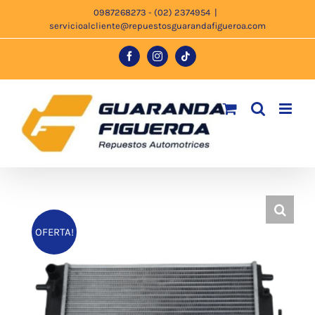
Saltar
0987268273 - (02) 2374954
|
servicioalcliente@repuestosguarandafigueroa.com
al
contenido
Facebook
Instagram
Tiktok
OFERTA!