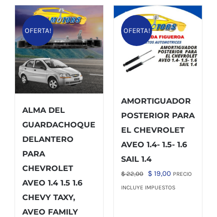
OFERTA!
OFERTA!
AMORTIGUADOR
ALMA DEL
POSTERIOR PARA
GUARDACHOQUE
EL CHEVROLET
DELANTERO
AVEO 1.4- 1.5- 1.6
PARA
SAIL 1.4
CHEVROLET
El
El
$
19,00
$
22,00
PRECIO
AVEO 1.4 1.5 1.6
precio
precio
INCLUYE IMPUESTOS
CHEVY TAXY,
original
actual
AVEO FAMILY
era:
es: