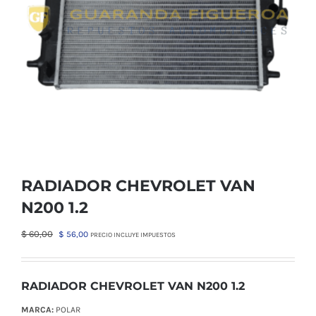
RADIADOR CHEVROLET VAN
N200 1.2
El
El
$
60,00
$
56,00
PRECIO INCLUYE IMPUESTOS
precio
precio
original
actual
era:
es:
RADIADOR CHEVROLET VAN N200 1.2
$ 60,00.
$ 56,00.
MARCA:
POLAR