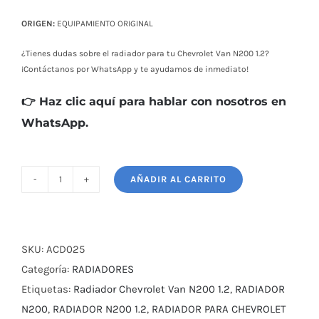
ORIGEN:
EQUIPAMIENTO ORIGINAL
¿Tienes dudas sobre el radiador para tu Chevrolet Van N200 1.2?
¡Contáctanos por WhatsApp y te ayudamos de inmediato!
👉 Haz clic aquí para hablar con nosotros en
WhatsApp.
AÑADIR AL CARRITO
RADIADOR
CHEVROLET
VAN
N200
SKU:
ACD025
1.2
Categoría:
RADIADORES
cantidad
Etiquetas:
Radiador Chevrolet Van N200 1.2
,
RADIADOR
N200
,
RADIADOR N200 1.2
,
RADIADOR PARA CHEVROLET