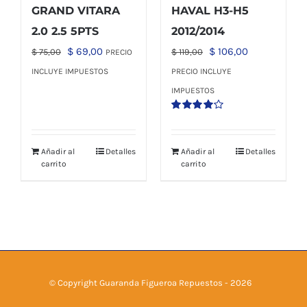
GRAND VITARA
HAVAL H3-H5
2.0 2.5 5PTS
2012/2014
El
El
El
El
$
69,00
$
106,00
$
75,00
$
119,00
PRECIO
precio
precio
precio
precio
INCLUYE IMPUESTOS
PRECIO INCLUYE
original
actual
original
actual
IMPUESTOS
era:
es:
era:
es:
Valorado
$ 75,00.
$ 69,00.
$ 119,00.
$ 106,00.
con
4.00
de 5
Añadir al
Detalles
Añadir al
Detalles
carrito
carrito
© Copyright Guaranda Figueroa Repuestos -
2026