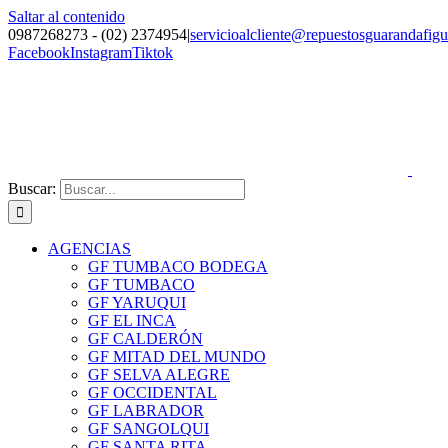
Saltar al contenido
0987268273 - (02) 2374954
|
servicioalcliente@repuestosguarandafig
Facebook
Instagram
Tiktok
Buscar:
AGENCIAS
GF TUMBACO BODEGA
GF TUMBACO
GF YARUQUI
GF EL INCA
GF CALDERÓN
GF MITAD DEL MUNDO
GF SELVA ALEGRE
GF OCCIDENTAL
GF LABRADOR
GF SANGOLQUI
GF SANTA RITA