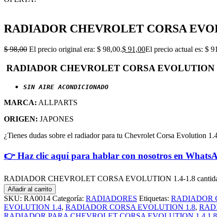
RADIADOR CHEVROLET CORSA EVOLU
$
98,00
El precio original era: $ 98,00.
$
91,00
El precio actual es: $ 9
RADIADOR CHEVROLET CORSA EVOLUTION 1.
SIN AIRE ACONDICIONADO
MARCA:
ALLPARTS
ORIGEN:
JAPONES
¿Tienes dudas sobre el radiador para tu Chevrolet Corsa Evolution 1.
👉 Haz clic aquí para hablar con nosotros en Whats
RADIADOR CHEVROLET CORSA EVOLUTION 1.4-1.8 cantid
Añadir al carrito
SKU:
RA0014
Categoría:
RADIADORES
Etiquetas:
RADIADOR C
EVOLUTION 1.4
,
RADIADOR CORSA EVOLUTION 1.8
,
RAD
RADIADOR PARA CHEVROLET CORSA EVOLUTION 1.4 1.8