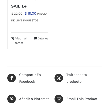
SAIL 1.4
El
El
$
19,00
$
22,00
PRECIO
precio
precio
INCLUYE IMPUESTOS
original
actual
era:
es:
Añadir al
Detalles
$ 22,00.
$ 19,00.
carrito
Compartir En
Twitear este
Facebook
producto
Añadir a Pinterest
Email This Product