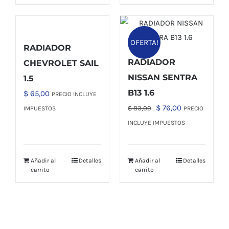
OFERTA!
RADIADOR
RADIADOR
CHEVROLET SAIL
NISSAN SENTRA
1.5
B13 1.6
$
65,00
PRECIO INCLUYE
El
El
$
76,00
$
83,00
IMPUESTOS
PRECIO
precio
precio
INCLUYE IMPUESTOS
original
actual
era:
es:
Añadir al
Detalles
Añadir al
Detalles
$ 83,00.
$ 76,00.
carrito
carrito