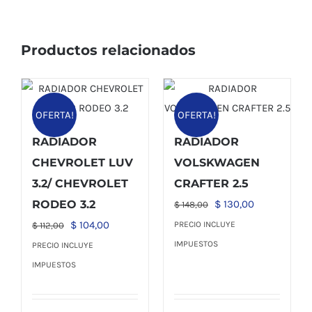
Productos relacionados
OFERTA!
OFERTA!
RADIADOR
RADIADOR
CHEVROLET LUV
VOLSKWAGEN
3.2/ CHEVROLET
CRAFTER 2.5
El
El
RODEO 3.2
$
130,00
$
148,00
precio
precio
El
El
$
104,00
PRECIO INCLUYE
$
112,00
original
actual
precio
precio
IMPUESTOS
PRECIO INCLUYE
era:
es:
original
actual
IMPUESTOS
$ 148,00.
$ 130,00.
era:
es:
$ 112,00.
$ 104,00.