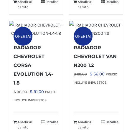
Añadir al
Detalles
Añadir al
Detalles
carrito
carrito
OFERTA!
OFERTA!
RADIADOR
RADIADOR
CHEVROLET
CHEVROLET VAN
CORSA
N200 1.2
El
El
EVOLUTION 1.4-
$
56,00
$
60,00
PRECIO
precio
precio
1.8
INCLUYE IMPUESTOS
original
actual
El
El
$
91,00
$
98,00
PRECIO
era:
es:
precio
precio
INCLUYE IMPUESTOS
$ 60,00.
$ 56,00.
original
actual
era:
es:
Añadir al
Detalles
Añadir al
Detalles
$ 98,00.
$ 91,00.
carrito
carrito