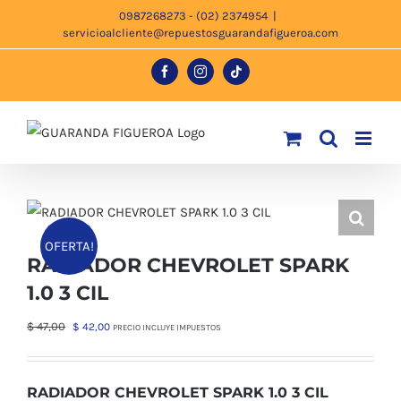
Saltar
0987268273 - (02) 2374954
|
servicioalcliente@repuestosguarandafigueroa.com
al
contenido
Facebook
Instagram
Tiktok
OFERTA!
RADIADOR CHEVROLET SPARK
1.0 3 CIL
El
El
$
47,00
$
42,00
PRECIO INCLUYE IMPUESTOS
precio
precio
original
actual
era:
es:
RADIADOR CHEVROLET SPARK 1.0 3 CIL