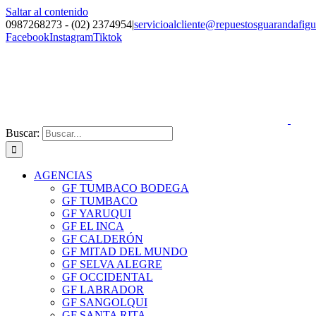
Saltar al contenido
0987268273 - (02) 2374954
|
servicioalcliente@repuestosguarandafig
Facebook
Instagram
Tiktok
Buscar:
AGENCIAS
GF TUMBACO BODEGA
GF TUMBACO
GF YARUQUI
GF EL INCA
GF CALDERÓN
GF MITAD DEL MUNDO
GF SELVA ALEGRE
GF OCCIDENTAL
GF LABRADOR
GF SANGOLQUI
GF SANTA RITA