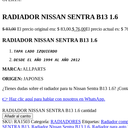
RADIADOR NISSAN SENTRA B13 1.6
$
83,00
El precio original era: $ 83,00.
$
76,00
El precio actual es: $ 7
RADIADOR NISSAN SENTRA B13 1.6
TAPA LADO IZQUIERDO
DESDE EL AÑO 1994 AL AÑO 2012
MARCA:
ALLPARTS
ORIGEN:
JAPONES
¿Tienes dudas sobre el radiador para tu Nissan Sentra B13 1.6? ¡Cont
👉 Haz clic aquí para hablar con nosotros en WhatsApp.
RADIADOR NISSAN SENTRA B13 1.6 cantidad
Añadir al carrito
SKU:
RA1503
Categoría:
RADIADORES
Etiquetas:
Radiador compa
SENTRA B13
,
Radiador Nissan Sentra B13 1.6
,
Radiador para auto 