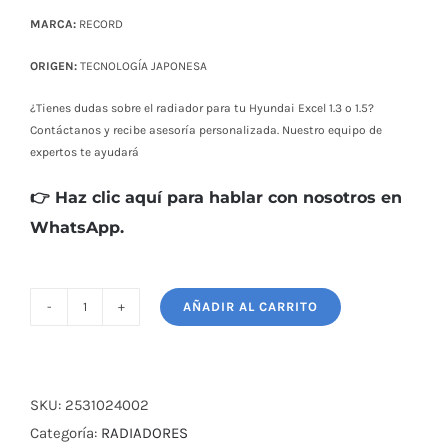
$ 80,00.
$ 72,00.
MARCA:
RECORD
ORIGEN:
TECNOLOGÍA JAPONESA
¿Tienes dudas sobre el radiador para tu Hyundai Excel 1.3 o 1.5?
Contáctanos y recibe asesoría personalizada. Nuestro equipo de
expertos te ayudará
👉 Haz clic aquí para hablar con nosotros en
WhatsApp.
AÑADIR AL CARRITO
RADIADOR
HYUNDAI
ECXEL
1.3
SKU:
2531024002
1.5
Categoría:
RADIADORES