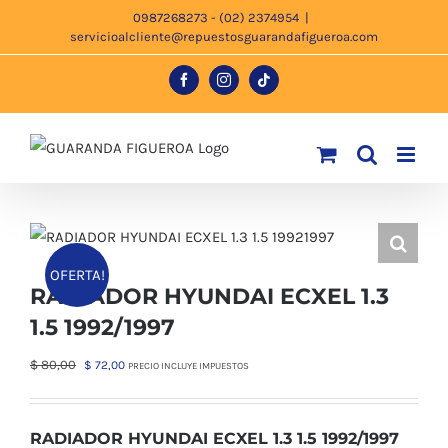
Saltar
0987268273 - (02) 2374954
|
servicioalcliente@repuestosguarandafigueroa.com
al
contenido
Facebook
Instagram
Tiktok
OFERTA!
RADIADOR HYUNDAI ECXEL 1.3
1.5 1992/1997
El
El
$
80,00
$
72,00
PRECIO INCLUYE IMPUESTOS
precio
precio
original
actual
era:
es:
RADIADOR HYUNDAI ECXEL 1.3 1.5 1992/1997