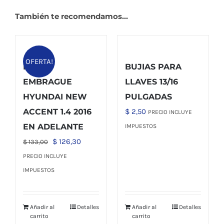
También te recomendamos…
OFERTA!
KIT DE
BUJIAS PARA
EMBRAGUE
LLAVES 13/16
HYUNDAI NEW
PULGADAS
ACCENT 1.4 2016
$
2,50
PRECIO INCLUYE
EN ADELANTE
IMPUESTOS
El
El
$
126,30
$
133,00
precio
precio
PRECIO INCLUYE
original
actual
IMPUESTOS
era:
es:
$ 133,00.
$ 126,30.
Añadir al
Detalles
Añadir al
Detalles
carrito
carrito