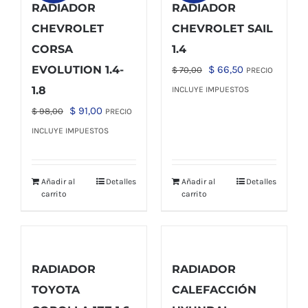
RADIADOR
RADIADOR
CHEVROLET
CHEVROLET SAIL
CORSA
1.4
El
El
EVOLUTION 1.4-
$
66,50
$
70,00
PRECIO
precio
precio
1.8
INCLUYE IMPUESTOS
original
actual
El
El
$
91,00
$
98,00
PRECIO
era:
es:
precio
precio
INCLUYE IMPUESTOS
$ 70,00.
$ 66,50.
original
actual
era:
es:
Añadir al
Detalles
Añadir al
Detalles
$ 98,00.
$ 91,00.
carrito
carrito
RADIADOR
RADIADOR
TOYOTA
CALEFACCIÓN