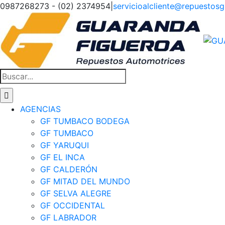
Saltar
0987268273 - (02) 2374954
|
servicioalcliente@repuestos
al
Facebook
Instagram
Tiktok
contenido
Buscar:
AGENCIAS
GF TUMBACO BODEGA
GF TUMBACO
GF YARUQUI
GF EL INCA
GF CALDERÓN
GF MITAD DEL MUNDO
GF SELVA ALEGRE
GF OCCIDENTAL
GF LABRADOR